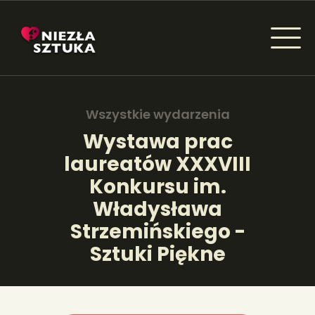
NIEZŁA SZTUKA - NEWSY
Sztuka dla każdego od amatora do konesera.
Wszystkie wydarzenia
Wystawa prac
laureatów XXXVIII
AKTUALNOŚCI
Konkursu im.
WYDARZENIA
Władysława
Strzemińskiego -
ARTYKUŁY
Sztuki Piękne
INSPIRACJE
KSIĄŻKI