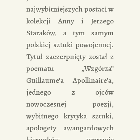
najwybitniejszych postaci w
kolekcji Anny i Jerzego
Staraków, a tym samym
polskiej sztuki powojennej.
Tytuł zaczerpnięty został z
poematu „Wzgórza”
Guillaume’a Apollinaire’a,
jednego z ojców
nowoczesnej poezji,
wybitnego krytyka sztuki,
apologety awangardowych
kierunków, wreszcie