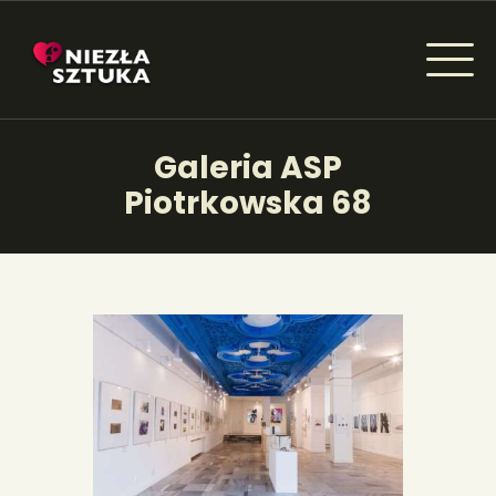
NIEZŁA SZTUKA - NEWSY
Galeria ASP
Sztuka dla każdego od amatora do konesera.
Piotrkowska 68
AKTUALNOŚCI
WYDARZENIA
ARTYKUŁY
INSPIRACJE
KSIĄŻKI