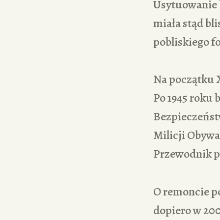
Usytuowanie 
miała stąd bl
pobliskiego f
Na początku 
Po 1945 roku 
Bezpieczeńst
Milicji Obywa
Przewodnik po
O remoncie p
dopiero w 20