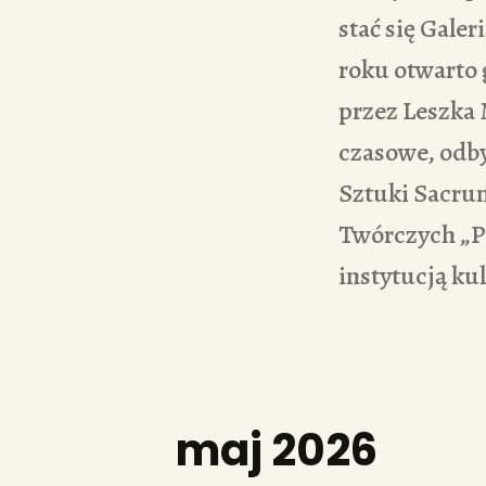
stać się Gale
roku otwarto 
przez Leszka
czasowe, odby
Sztuki Sacru
Twórczych „Pa
instytucją kul
maj 2026