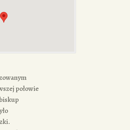
nizowanym
rwszej połowie
 biskup
yło
zki.