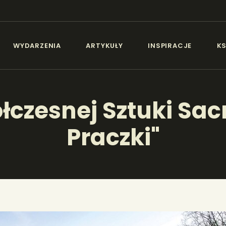
AKTUALNOŚCI
IEZŁA SZTUKA - NEW
WYDARZENIA
ARTYKUŁY
INSPIRACJE
KS
WYDARZENIA
Sztuka dla każdego od amatora do konesera.
ARTYKUŁY
łczesnej Sztuki S
INSPIRACJE
Praczki"
KSIĄŻKI
PORTFOLIA