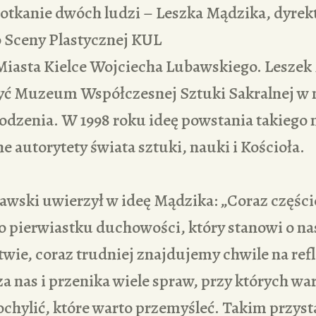
potkanie dwóch ludzi – Leszka Mądzika, dyrek
 Sceny Plastycznej KUL
Miasta Kielce Wojciecha Lubawskiego. Leszek
zyć Muzeum Współczesnej Sztuki Sakralnej w
dzenia. W 1998 roku ideę powstania takiego 
e autorytety świata sztuki, nauki i Kościoła.
wski uwierzył w ideę Mądzika: „Coraz części
 pierwiastku duchowości, który stanowi o n
wie, coraz trudniej znajdujemy chwile na refl
a nas i przenika wiele spraw, przy których war
ochylić, które warto przemyśleć. Takim przy