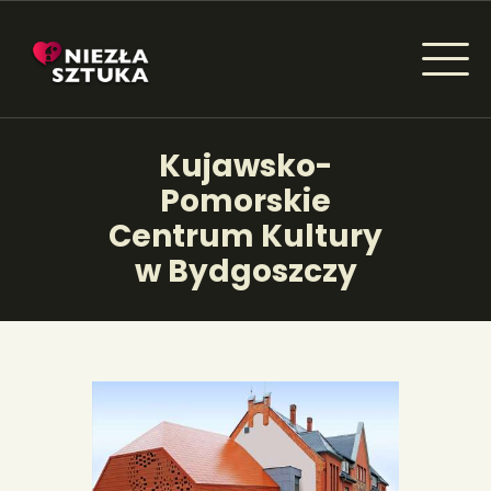
NIEZŁA SZTUKA - NEWSY
Kujawsko-
Sztuka dla każdego od amatora do konesera.
Pomorskie
Centrum Kultury
w Bydgoszczy
AKTUALNOŚCI
WYDARZENIA
ARTYKUŁY
INSPIRACJE
KSIĄŻKI