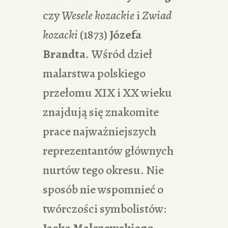
czy
Wesele kozackie
i
Zwiad
kozacki
(1873)
Józefa
Brandta
. Wśród dzieł
malarstwa polskiego
przełomu XIX i XX wieku
znajdują się znakomite
prace najważniejszych
reprezentantów głównych
nurtów tego okresu. Nie
sposób nie wspomnieć o
twórczości symbolistów:
Jacka Malczewskiego