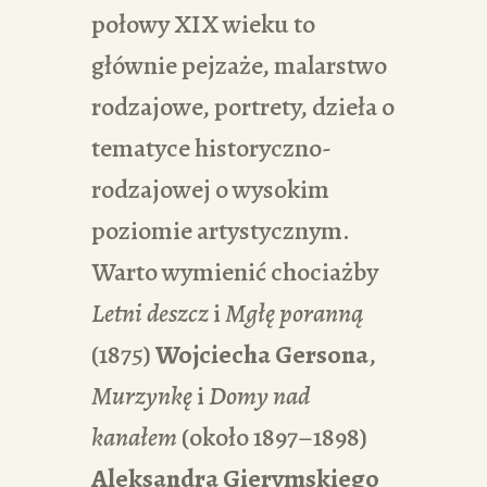
połowy XIX wieku to
głównie pejzaże, malarstwo
rodzajowe, portrety, dzieła o
tematyce historyczno-
rodzajowej o wysokim
poziomie artystycznym.
Warto wymienić chociażby
Letni deszcz
i
Mgłę poranną
(1875)
Wojciecha Gersona
,
Murzynkę
i
Domy nad
kanałem
(około 1897–1898)
Aleksandra Gierymskiego