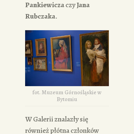
Pankiewicza
czy
Jana
Rubczaka
.
fot. Muzeum Górnośląskie w
Bytomiu
W Galerii znalazły się
również płótna członków