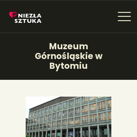
NIEZŁA SZTUKA - NEWSY
Muzeum
Sztuka dla każdego od amatora do konesera.
Górnośląskie w
Bytomiu
AKTUALNOŚCI
WYDARZENIA
ARTYKUŁY
INSPIRACJE
KSIĄŻKI