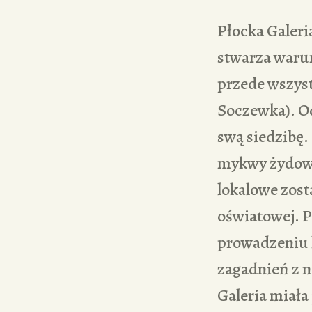
Płocka Galeri
stwarza warun
przede wszys
Soczewka). Od
swą siedzibę
mykwy żydows
lokalowe zost
oświatowej. P
prowadzeniu l
zagadnień z n
Galeria miała