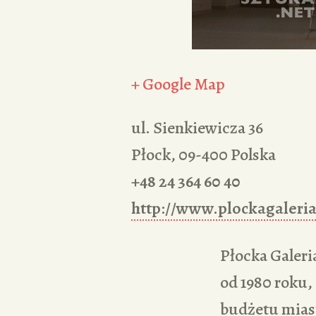
+ Google Map
ul. Sienkiewicza 36
Płock
,
09-400
Polska
+48 24 364 60 40
http://www.plockagaleria
Płocka Galeria
od 1980 roku,
budżetu miast