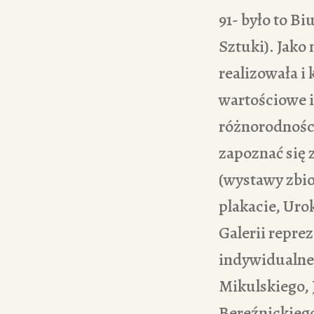
91- było to B
Sztuki). Jako
realizowała i
wartościowe i
różnorodności
zapoznać się 
(wystawy zbio
plakacie, Uro
Galerii repre
indywidualne
Mikulskiego, 
Bereźnickieg