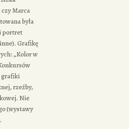
i czy Marca
ntowana była
 portret
inne). Grafikę
ych: „Kolor w
h Konkursów
 grafiki
znej, rzeźby,
tkowej. Nie
ego (wystawy
.