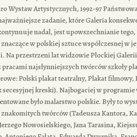
iuro Wystaw Artystycznych, 1992-97 Państwowa
 najważniejsze zadanie, które Galeria konsekw
 kontynuuje nadal, jest upowszechnianie tego,
 znaczące w polskiej sztuce współczesnej w je
. Na przestrzeni lat widzowie Płockiej Galeri
z pracami najsłynniejszych twórców szkoły pl
rowe: Polski plakat teatralny, Plakat filmowy,
k secesyjnej kreski). Najbogaciej w programi
zentowane było malarstwo polskie. Były to wy
 znakomitych twórców (Tadeusza Kantora, K
Jerzego Nowosielskiego, Jana Tarasina, Kiejss
o, Antoniego Fałata, Edwarda Dwurnika, Fran