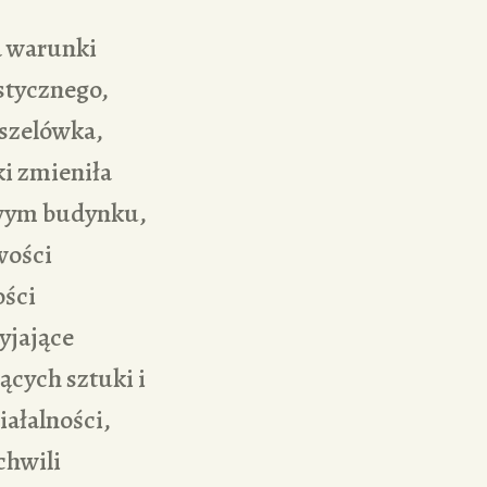
a warunki
stycznego,
oszelówka,
ki zmieniła
owym budynku,
wości
ości
yjające
ących sztuki i
iałalności,
chwili