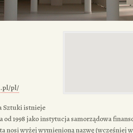
.pl/pl/
 Sztuki istnieje
 a od 1998 jako instytucja samorządowa finan
a nosi wyżej wymienioną nazwę (wcześniej w 