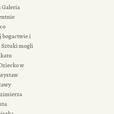
 Galeria
entnie
 co
j bogactwie i
i Sztuki mogli
akatu
 Dziecko w
e wystaw
stawy
azimierza
uta
ciszka