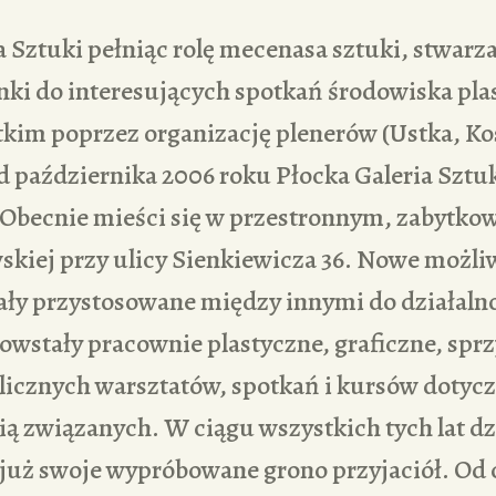
a Sztuki pełniąc rolę mecenasa sztuki, stwarz
ki do interesujących spotkań środowiska pla
tkim poprzez organizację plenerów (Ustka, K
 października 2006 roku Płocka Galeria Sztu
. Obecnie mieści się w przestronnym, zabytk
kiej przy ulicy Sienkiewicza 36. Nowe możli
ały przystosowane między innymi do działaln
owstały pracownie plastyczne, graficzne, sprz
icznych warsztatów, spotkań i kursów dotycz
ią związanych. W ciągu wszystkich tych lat dz
 już swoje wypróbowane grono przyjaciół. Od 