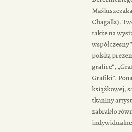
Maśluszczaka,
Chagalla). T
także na wyst
współczesny”,
polską preze
grafice”, „Gr
Grafiki”. Pon
książkowej, sa
tkaniny artys
zabrakło równ
indywidualne,