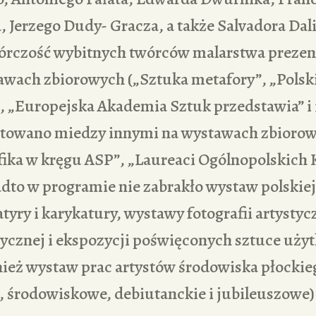
 Jerzego Dudy- Gracza, a także Salvadora Dal
wórczość wybitnych twórców malarstwa preze
awach zbiorowych („Sztuka metafory”, „Polski
 „Europejska Akademia Sztuk przedstawia” i 
ntowano miedzy innymi na wystawach zbiorow
afika w kręgu ASP”, „Laureaci Ogólnopolskic
adto w programie nie zabrakło wystaw polskiej
tyry i karykatury, wystawy fotografii artystyc
tycznej i ekspozycji poświęconych sztuce uży
ież wystaw prac artystów środowiska płocki
 środowiskowe, debiutanckie i jubileuszowe)