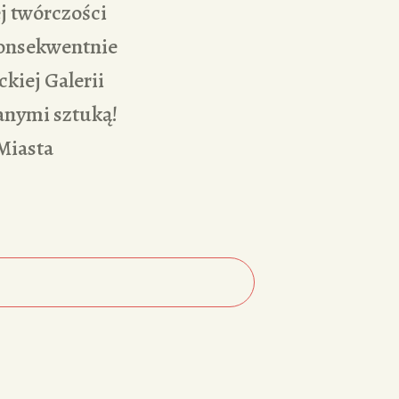
j twórczości
konsekwentnie
kiej Galerii
anymi sztuką!
Miasta