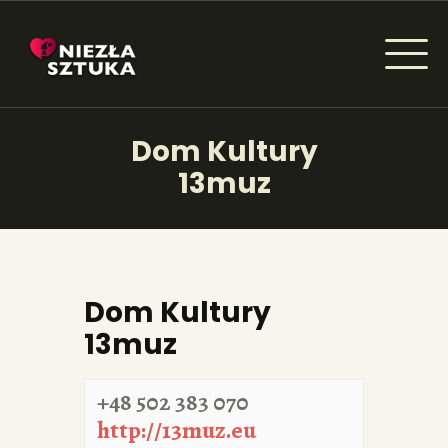
NIEZŁA SZTUKA - NEWSY
Dom Kultury
Sztuka dla każdego od amatora do konesera.
13muz
AKTUALNOŚCI
WYDARZENIA
Dom Kultury
ARTYKUŁY
13muz
INSPIRACJE
+48 502 383 070
KSIĄŻKI
http://13muz.eu