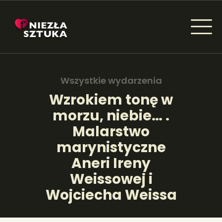
NIEZŁA SZTUKA - NEWSY
Sztuka dla każdego od amatora do konesera.
Wszystkie wydarzenia
Wzrokiem tonę w
morzu, niebie… .
AKTUALNOŚCI
Malarstwo
WYDARZENIA
marynistyczne
Aneri Ireny
ARTYKUŁY
Weissowej i
INSPIRACJE
Wojciecha Weissa
KSIĄŻKI