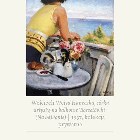
Wojciech Weiss
Haneczka, córka
artysty, na balkonie ‘Rossetówki’
(Na balkonie)
| 1937, kolekcja
prywatna