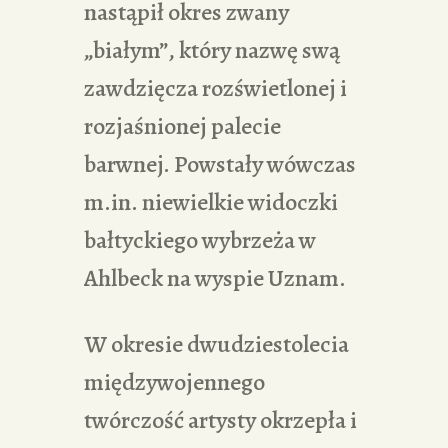
nastąpił okres zwany
„białym”, który nazwę swą
zawdzięcza rozświetlonej i
rozjaśnionej palecie
barwnej. Powstały wówczas
m.in. niewielkie widoczki
bałtyckiego wybrzeża w
Ahlbeck na wyspie Uznam.
W okresie dwudziestolecia
międzywojennego
twórczość artysty okrzepła i