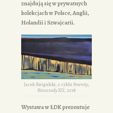
znajdują się w prywatnych
kolekcjach w Polsce, Anglii,
Holandii i Szwajcarii.
Jacek Świgulski, z cyklu
Powroty
,
Bieszczady XII
, 2018
Wystawa w ŁDK prezentuje