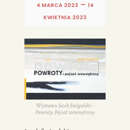
PORTFOLIA
–
4 MARCA 2023
14
REDAKCJA
KWIETNIA 2023
Wystawa
Jacek Świgulski –
Powroty. Pejzaż wewnętrzny