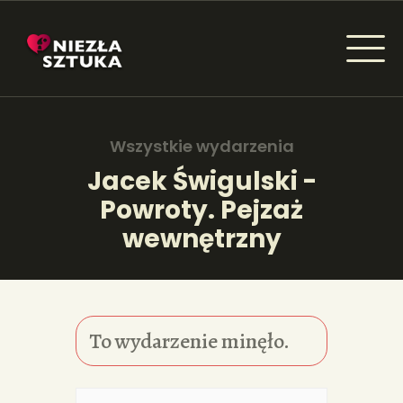
NIEZŁA SZTUKA - NEWSY
Sztuka dla każdego od amatora do konesera.
Wszystkie wydarzenia
Jacek Świgulski -
Powroty. Pejzaż
AKTUALNOŚCI
wewnętrzny
WYDARZENIA
ARTYKUŁY
INSPIRACJE
To wydarzenie minęło.
KSIĄŻKI