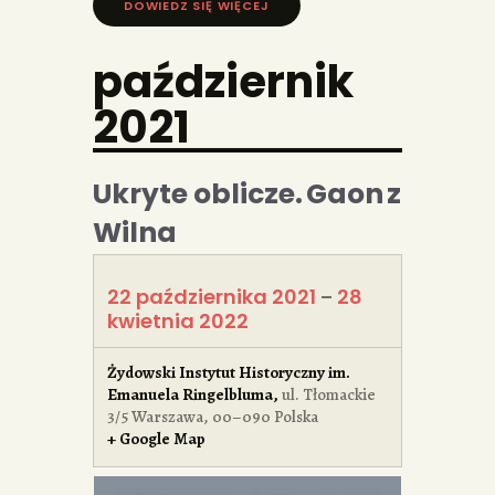
DOWIEDZ SIĘ WIĘCEJ »
październik
2021
Ukryte oblicze. Gaon z
Wilna
22 października 2021
28
–
kwietnia 2022
Żydowski Instytut Historyczny im.
Emanuela Ringelbluma
,
ul. Tłomackie
3/5
Warszawa
,
00–090
Polska
+ Google Map