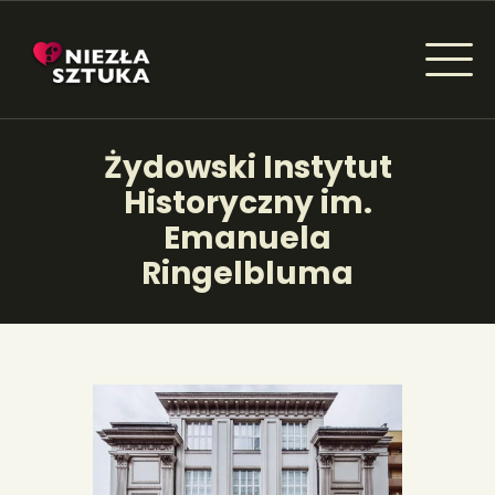
NIEZŁA SZTUKA - NEWSY
Żydowski Instytut
Sztuka dla każdego od amatora do konesera.
Historyczny im.
Emanuela
Ringelbluma
AKTUALNOŚCI
WYDARZENIA
ARTYKUŁY
INSPIRACJE
KSIĄŻKI