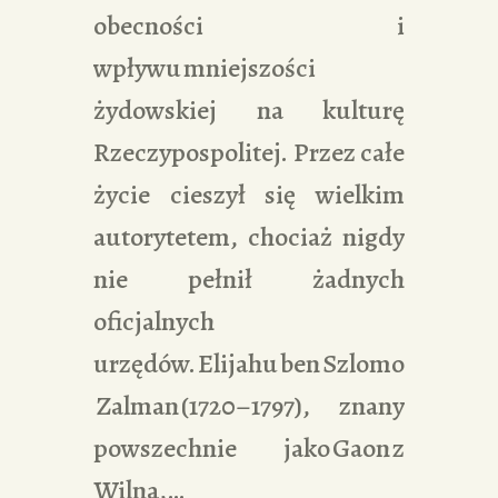
obecności i
wpływu mniejszości
żydowskiej na kulturę
Rzeczypospolitej. Przez całe
życie cieszył się wielkim
autorytetem, chociaż nigdy
nie pełnił żadnych
oficjalnych
urzędów. Elijahu ben Szlomo
Zalman (1720–1797), znany
powszechnie jako Gaon z
Wilna,…