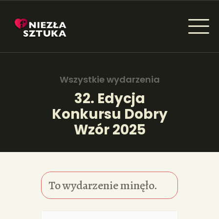
NIEZŁA SZTUKA - NEWSY
Sztuka dla każdego od amatora do konesera.
Wszystkie wydarzenia
32. Edycja
Konkursu Dobry
AKTUALNOŚCI
Wzór 2025
WYDARZENIA
ARTYKUŁY
INSPIRACJE
To wydarzenie minęło.
KSIĄŻKI