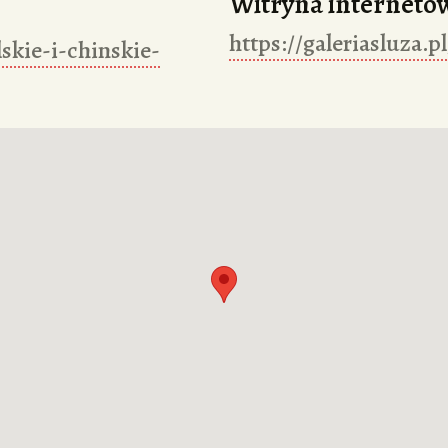
Witryna interneto
https://galeriasluza.pl
lskie-i-chinskie-