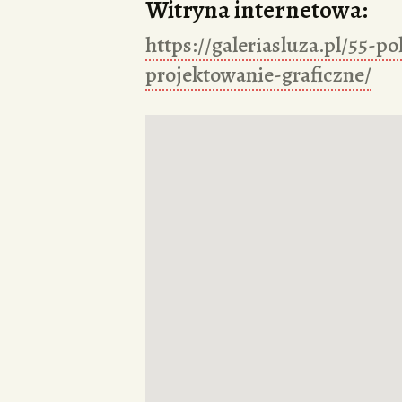
Witryna internetowa:
https://galeriasluza.pl/55-po
projektowanie-graficzne/