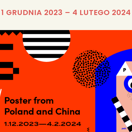
REDAKCJA
1 GRUDNIA 2023
–
4 LUTEGO 2024