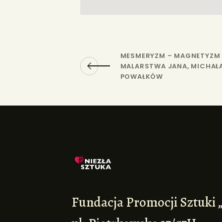
MESMERYZM – MAGNETYZM 
MALARSTWA JANA, MICHAŁA
POWAŁKÓW
Fundacja Promocji Sztuki 