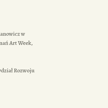
kanowicz w
nań Art Week,
ydział Rozwoju