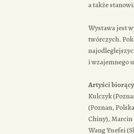
a także stanow
Wystawa jest w
twórczych. Poka
najodleglejszyc
i wzajemnego u
Artyści biorąc
Kulczyk (Pozna
(Poznan, Polsk
Chiny), Marcin 
Wang Yuefei (Sh