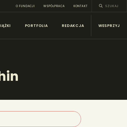
O FUNDACJI
WSPÓŁPRACA
KONTAKT
SY
IĄŻKI
PORTFOLIA
REDAKCJA
WESPRZYJ
Chin