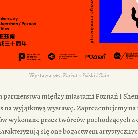
Wystawa
5+5. Plakat z Polski i Chin
cia partnerstwa między miastami Poznań i She
 na wyjątkową wystawę. Zaprezentujemy na n
tów wykonane przez twórców pochodzących z 
arakteryzują się one bogactwem artystycznych