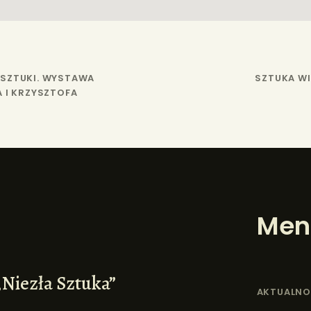
SZTUKI. WYSTAWA
SZTUKA WI
 I KRZYSZTOFA
Men
„Niezła Sztuka”
AKTUALNO