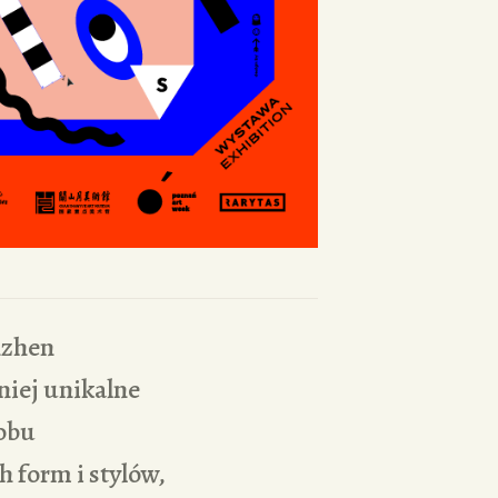
nzhen
iej unikalne
obu
 form i stylów,