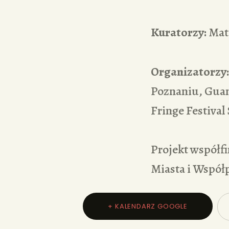
Kuratorzy:
Mate
Organizatorzy:
Poznaniu, Gua
Fringe Festiva
Projekt współf
Miasta i Współ
+ KALENDARZ GOOGLE