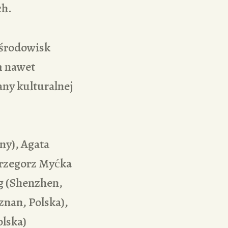
ch.
 środowisk
m nawet
any kulturalnej
ny), Agata
rzegorz Myćka
g (Shenzhen,
znan, Polska),
olska)