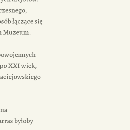
czesnego,
sób łączące się
ach Muzeum.
 powojennych
 po XXI wiek,
Maciejowskiego
ina
arras byłoby