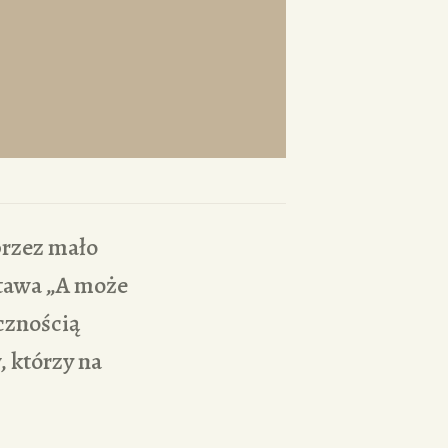
przez mało
stawa „A może
cznością
 którzy na