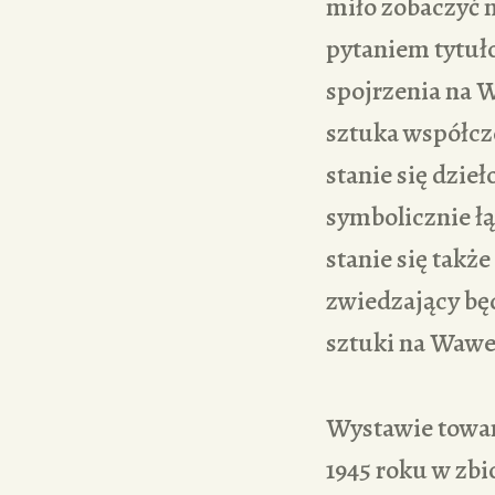
miło zobaczyć 
pytaniem tytuł
spojrzenia na W
sztuka współcz
stanie się dzie
symbolicznie łą
stanie się takż
zwiedzający bę
sztuki na Wawe
Wystawie towar
1945 roku w zb