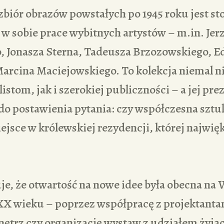
zbiór obrazów powstałych po 1945 roku jest s
e w sobie prace wybitnych artystów – m.in. Jer
, Jonasza Sterna, Tadeusza Brzozowskiego, 
arcina Maciejowskiego. To kolekcja niemal n
stom, jak i szerokiej publiczności – a jej prez
 do postawienia pytania: czy współczesna szt
iejsce w królewskiej rezydencji, której najw
e, że otwartość na nowe idee była obecna na
. XX wieku – poprzez współpracę z projektanta
ętrz czy organizację wystaw z udziałem żyjąc