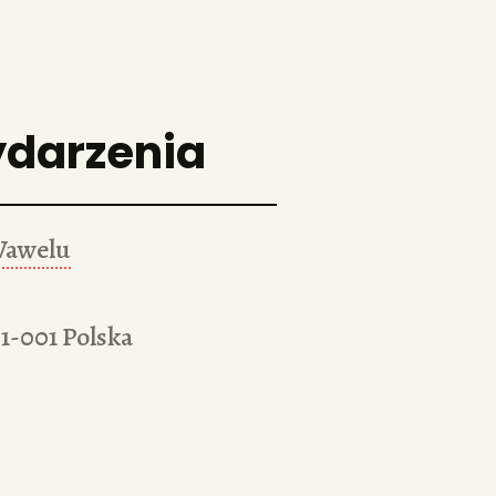
ydarzenia
Wawelu
31-001
Polska