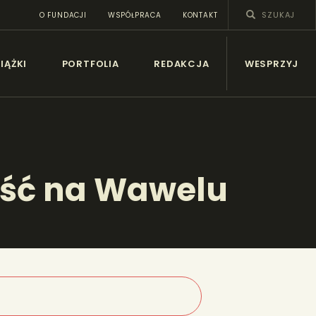
O FUNDACJI
WSPÓŁPRACA
KONTAKT
SY
IĄŻKI
PORTFOLIA
REDAKCJA
WESPRZYJ
ość na Wawelu