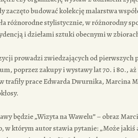
dy zaczęto budować kolekcję malarstwa współ
eła różnorodne stylistycznie, w różnorodny spo
zydencją i dziełami sztuki obecnymi w zbior
zycji prowadzi zwiedzających od pierwszych
m, poprzez zakupy i wystawy lat 70. i 80., aż
ów trafiły prace Edwarda Dwurnika, Marcina 
kłosy.
awy będzie „Wizyta na Wawelu” – obraz Marc
 w którym autor stawia pytanie: „Może jakiś 