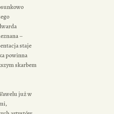
tosunkowo
zego
Edwarda
ieznana –
entacja staje
uka powinna
iększym skarbem
 Wawelu już w
mi,
ych artystów.