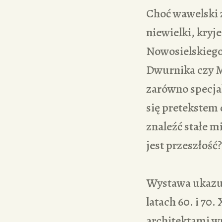
Choć wawelski 
niewielki, kryj
Nowosielskiego
Dwurnika czy M
zarówno specjali
się pretekstem
znaleźć stałe m
jest przeszłość?
Wystawa ukazuj
latach 60. i 70
architektami wn