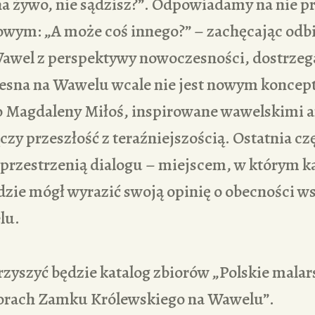
na żywo, nie sądzisz?”. Odpowiadamy na nie 
owym: „A może coś innego?” – zachęcając odb
awel z perspektywy nowoczesności, dostrzega
esna na Wawelu wcale nie jest nowym koncep
ło Magdaleny Miłoś, inspirowane wawelskimi a
czy przeszłość z teraźniejszością. Ostatnia cz
e przestrzenią dialogu – miejscem, w którym k
dzie mógł wyrazić swoją opinię o obecności w
lu.
zyszyć będzie katalog zbiorów „Polskie malar
iorach Zamku Królewskiego na Wawelu”.