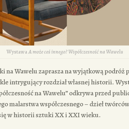
Wystawa
A może coś innego? Współczesność na Wawelu
i na Wawelu zaprasza na wyjątkową podróż 
kle intrygujący rozdział własnej historii. Wy
półczesność na Wawelu” odkrywa przed publi
ego malarstwa współczesnego – dzieł twórców,
się w historii sztuki XX i XXI wieku.