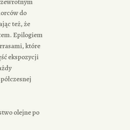
przewrotnym
iorców do
jąc też, że
tem. Epilogiem
rrasami, które
ęść ekspozycji
ażdy
spółczesnej
stwo olejne po