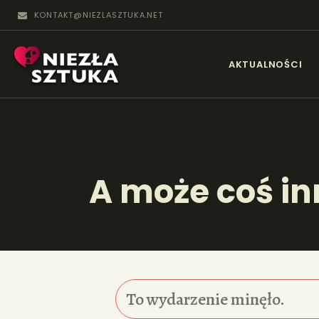
KONTAKT@NIEZLASZTUKA.NET
N
AKTUALNOŚCI
A może coś i
To wydarzenie minęło.