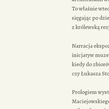
To właśnie wte
sięgając po dzi
z królewską re
Narracja ekspo
inicjatyw muzeu
kiedy do zbior
czy Łukasza Sto
Prologiem wyst
Maciejowskiego,