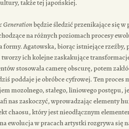
ltury, także tej japońskiej.
c Generation
będzie śledzić przenikające się w
chodzące na różnych poziomach procesy ewolu
a formy. Agatowska, biorąc istniejące rzeźby, 
tworzy ich kolejne zaskakujące transformacj
ntów stosowała camerę obscurę, potem zakłó
dziś poddaje je obróbce cyfrowej. Ten proces 
em mozolnego, stałego, liniowego postępu, j
afi nas zaskoczyć, wprowadzając elementy h
ekt chaosu, który jest nieodłącznym element
jna ewolucja w pracach artystki rozgrywa się 