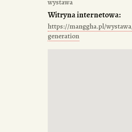
wystawa
Witryna internetowa:
https://manggha.pl/wystawa
generation