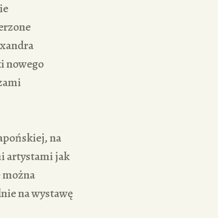
ie
erzone
exandra
ki nowego
czami
apońskiej, na
i artystami jak
e można
lnie na wystawę