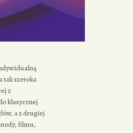
indywidualną
za tak szeroka
ej z
do klasycznej
łów, a z drugiej
 mody, filmu,