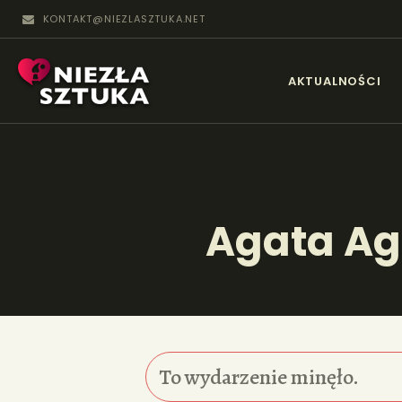
KONTAKT@NIEZLASZTUKA.NET
N
AKTUALNOŚCI
Agata Ag
To wydarzenie minęło.