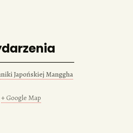
ydarzenia
niki Japońskiej Manggha
+ Google Map