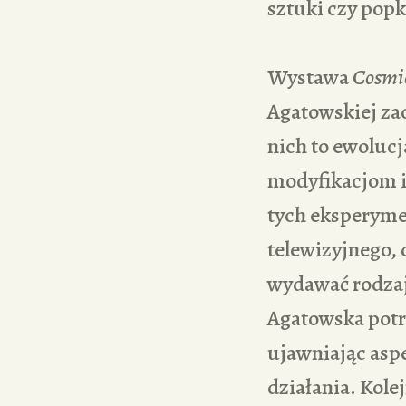
sztuki czy popku
Wystawa
Cosmi
Agatowskiej za
nich to ewolucj
modyfikacjom i 
tych eksperyme
telewizyjnego, 
wydawać rodzaj
Agatowska potr
ujawniając asp
działania. Kole