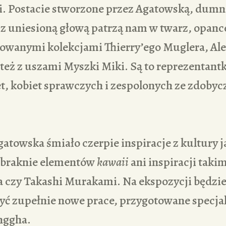
ci. Postacie stworzone przez Agatowską, dumn
z uniesioną głową patrzą nam w twarz, opanc
rowanymi kolekcjami Thierry’ego Muglera, Al
też z uszami Myszki Miki. Są to reprezentant
t, kobiet sprawczych i zespolonych ze zdoby
atowska śmiało czerpie inspiracje z kultury j
abraknie elementów
kawaii
ani inspiracji takim
 czy Takashi Murakami. Na ekspozycji będzi
yć zupełnie nowe prace, przygotowane specja
ggha.