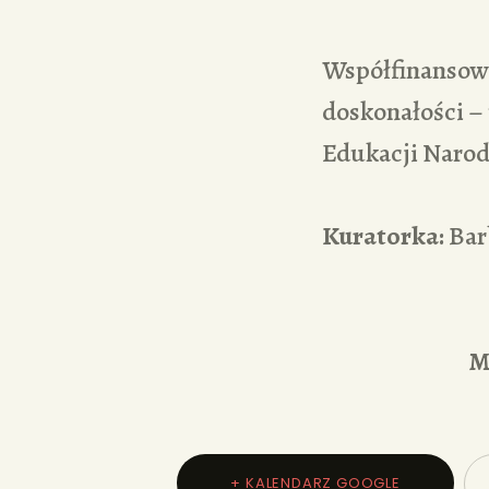
Współfinansowa
doskonałości –
Edukacji Narod
Kuratorka:
Bar
M
+ KALENDARZ GOOGLE