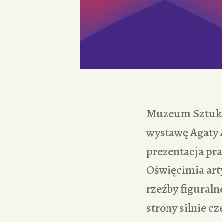
Muzeum Sztuki 
wystawę Agaty
prezentacja pra
Oświęcimia arty
rzeźby figuralne
strony silnie c