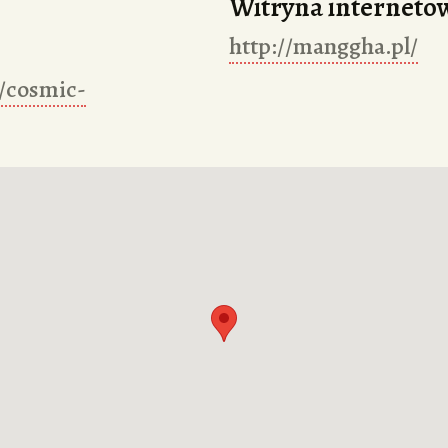
Witryna interneto
http://manggha.pl/
/cosmic-