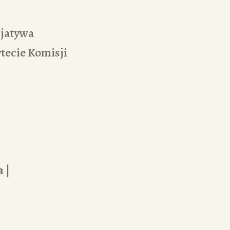
cjatywa
tecie Komisji
 |