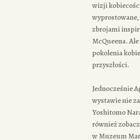
wizji kobiecoś
wyprostowane, 
zbrojami inspi
McQueena. Ale 
pokolenia kobie
przyszłości.
Jednocześnie Ag
wystawie nie z
Yoshitomo Nara
również zobacz
w Muzeum Man