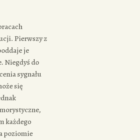
 pracach
cji. Pierwszy z
poddaje je
e. Niegdyś do
cenia sygnału
może się
ednak
umorystyczne,
em każdego
na poziomie