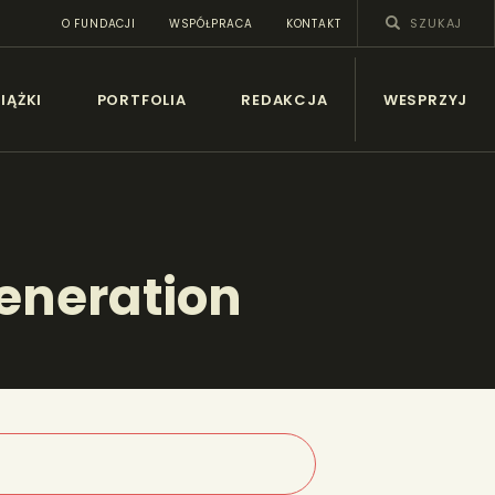
O FUNDACJI
WSPÓŁPRACA
KONTAKT
SY
IĄŻKI
PORTFOLIA
REDAKCJA
WESPRZYJ
eneration