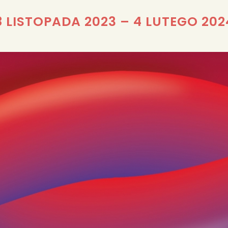
REDAKCJA
8 LISTOPADA 2023
–
4 LUTEGO 202