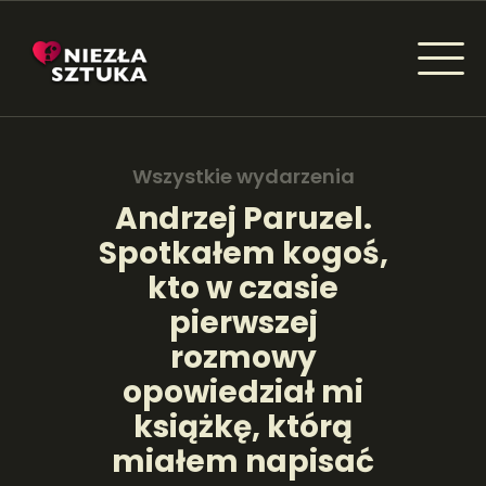
NIEZŁA SZTUKA - NEWSY
Sztuka dla każdego od amatora do konesera.
Wszystkie wydarzenia
Andrzej Paruzel.
Spotkałem kogoś,
AKTUALNOŚCI
kto w czasie
WYDARZENIA
pierwszej
rozmowy
ARTYKUŁY
opowiedział mi
INSPIRACJE
książkę, którą
KSIĄŻKI
miałem napisać