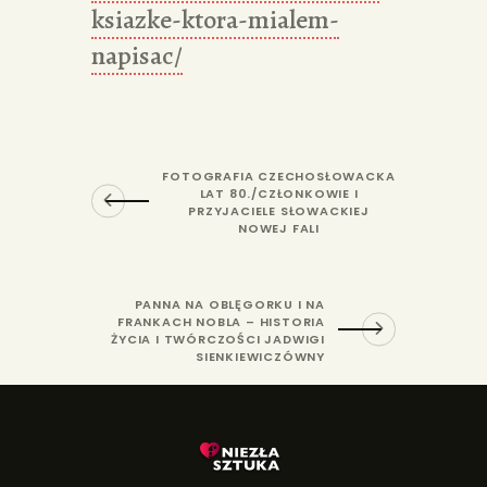
ksiazke-ktora-mialem-
napisac/
FOTOGRAFIA CZECHOSŁOWACKA
LAT 80./CZŁONKOWIE I
PRZYJACIELE SŁOWACKIEJ
NOWEJ FALI
PANNA NA OBLĘGORKU I NA
FRANKACH NOBLA – HISTORIA
ŻYCIA I TWÓRCZOŚCI JADWIGI
SIENKIEWICZÓWNY