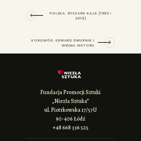
POLSKA. RYSZARD KAJA (1962–
2019)
KOROWÓD. EDWARD DWURNIK I
WIDMA HISTORII
Fundacja Promocji Sztuki
„Niezła Sztuka”
ul. Piotrkowska 17/57U
90-406 Łódź
+48 668 336 525