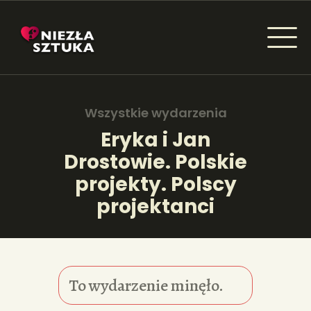
NIEZŁA SZTUKA - NEWSY
Sztuka dla każdego od amatora do konesera.
Wszystkie wydarzenia
Eryka i Jan
Drostowie. Polskie
AKTUALNOŚCI
projekty. Polscy
WYDARZENIA
projektanci
ARTYKUŁY
INSPIRACJE
To wydarzenie minęło.
KSIĄŻKI