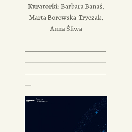
Kuratorki
: Barbara Banaś,
Marta Borowska-Tryczak,
Anna Śliwa
_________________________
_________________________
_________________________
__