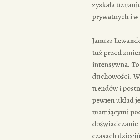
zyskała uznanie
prywatnych i w
Janusz Lewando
tuż przed zmie
intensywna. To
duchowości. Wyn
trendów i post
pewien układ j
mamiącymi pods
doświadczanie i
czasach dzieci