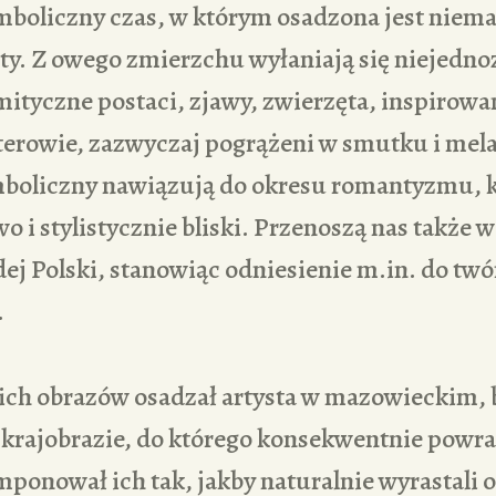
boliczny czas, w którym osadzona jest niemal
ty. Z owego zmierzchu wyłaniają się niejedn
mityczne postaci, zjawy, zwierzęta, inspirow
terowie, zazwyczaj pogrążeni w smutku i mela
mboliczny nawiązują do okresu romantyzmu, k
o i stylistycznie bliski. Przenoszą nas także w
j Polski, stanowiąc odniesienie m.in. do twó
.
ch obrazów osadzał artysta w mazowieckim, 
krajobrazie, do którego konsekwentnie powra
ponował ich tak, jakby naturalnie wyrastali o