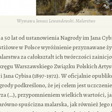
Wystawa
Janusz Lewandowski. Malarstwo
 50 lat od ustanowienia Nagrody im Jana Cybi
estiżowe w Polsce wyróżnienie przyznawane ż
larstwa za całokształt ich twórczości zainicj
kręgu Warszawskiego Związku Polskich Artys
i Jana Cybisa (1897-1972). W oficjalnie opubl
rody podkreślono, że jej celem jest uczczeni
za (…), przypomnieniem wielkich wartości, ja
zarówno spuścizna malarska, jak również Jego