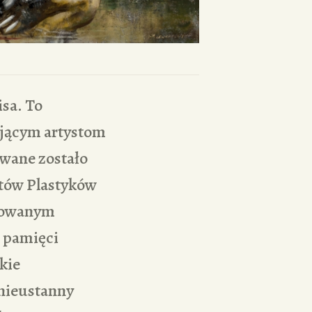
sa. To
yjącym artystom
owane zostało
tów Plastyków
ikowanym
e pamięci
kie
 nieustanny