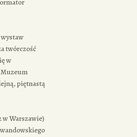
formator
e wystaw
ża twórczość
ię w
ii Muzeum
ejną, piętnastą
22 w Warszawie)
 Lewandowskiego