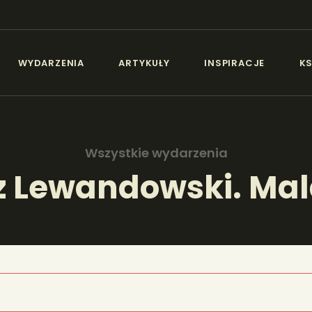
AKTUALNOŚCI
IEZŁA SZTUKA - NEW
WYDARZENIA
ARTYKUŁY
INSPIRACJE
KS
WYDARZENIA
Sztuka dla każdego od amatora do konesera.
ARTYKUŁY
Wszystkie wydarzenia
INSPIRACJE
z Lewandowski. Mal
KSIĄŻKI
PORTFOLIA