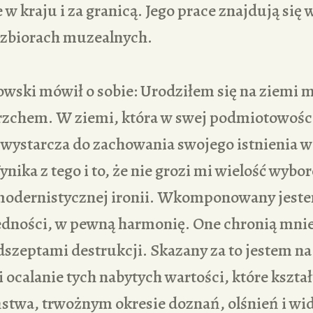
 w kraju i za granicą. Jego prace znajdują się 
 zbiorach muzealnych.
wski mówił o sobie: Urodziłem się na ziemi 
rzchem. W ziemi, która w swej podmiotowości
 wystarcza do zachowania swojego istnienia 
ika z tego i to, że nie grozi mi wielość wy
modernistycznej ironii. Wkomponowany jes
edności, w pewną harmonię. One chronią mni
zeptami destrukcji. Skazany za to jestem na 
 ocalanie tych nabytych wartości, które kształ
ństwa, trwożnym okresie doznań, olśnień i wi