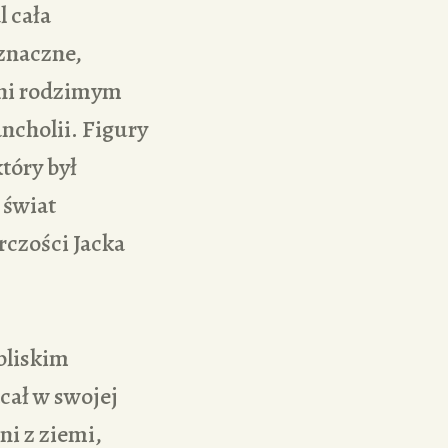
 cała
oznaczne,
ani rodzimym
ncholii. Figury
tóry był
 świat
rczości Jacka
bliskim
cał w swojej
ni z ziemi,