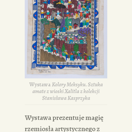
Wystawa
Kolory Meksyku. Sztuka
amate z wioski Xalitla z kolekcji
Stanisława Kasprzyka
Wystawa prezentuje magię
rzemiosła artystycznego z