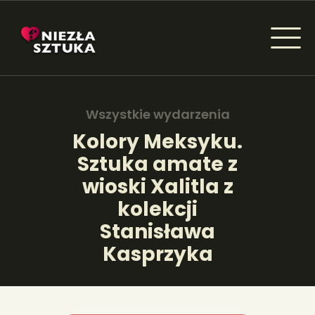
NIEZŁA SZTUKA - NEWSY
Sztuka dla każdego od amatora do konesera.
Wszystkie wydarzenia
Kolory Meksyku.
Sztuka amate z
AKTUALNOŚCI
wioski Xalitla z
WYDARZENIA
kolekcji
Stanisława
ARTYKUŁY
Kasprzyka
INSPIRACJE
KSIĄŻKI