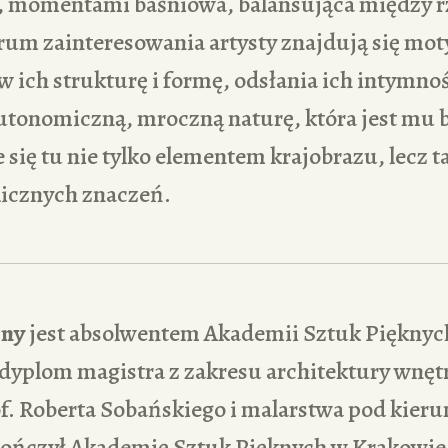
, momentami baśniowa, balansująca między r
rum zainteresowania artysty znajdują się mot
 w ich strukturę i formę, odsłania ich intymno
utonomiczną, mroczną naturę, która jest mu b
e się tu nie tylko elementem krajobrazu, lecz 
licznych znaczeń.
ony
jest absolwentem Akademii Sztuk Pięknyc
 dyplom magistra z zakresu architektury wnęt
f. Roberta Sobańskiego i malarstwa pod kieru
ończył Akademię Sztuk Pięknych w Krakowie