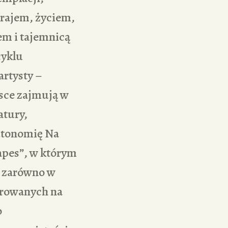
 rajem, życiem,
em i tajemnicą
cyklu
artysty –
jsce zajmują w
atury,
autonomię Na
capes”, w którym
o zarówno w
ntrowanych na
o