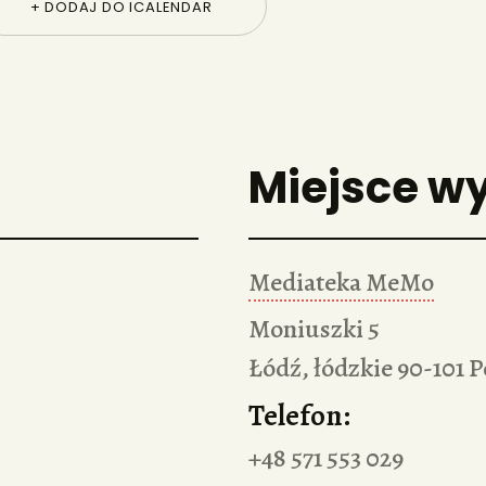
+ DODAJ DO ICALENDAR
Miejsce w
Mediateka MeMo
Moniuszki 5
Łódź
,
łódzkie
90-101
P
Telefon:
+48 571 553 029