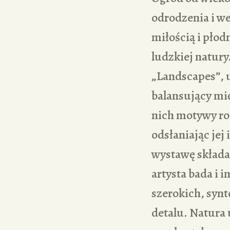
odrodzenia i we
miłością i płod
ludzkiej natury
„Landscapes”, u
balansujący mię
nich motywy roś
odsłaniając je
wystawę składa 
artysta bada i 
szerokich, synt
detalu. Natura 