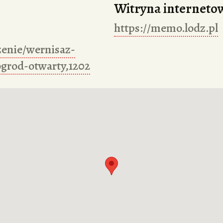
Witryna interneto
https://memo.lodz.pl
zenie/wernisaz-
grod-otwarty,1202