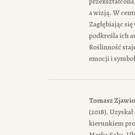
przekształcona
a wizją. W cent
Zagłębiając się
podkreśla ich a
Roślinność staj
emocji i symbo
Tomasz Zjawi
(2018). Uzyskał
kierunkiem pro
Marka Saka. Uk