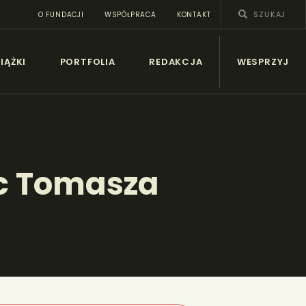
O FUNDACJI
WSPÓŁPRACA
KONTAKT
SY
IĄŻKI
PORTFOLIA
REDAKCJA
WESPRZYJ
c Tomasza