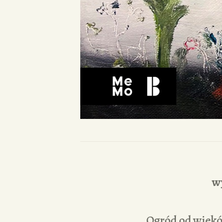
w
Ogród od wiekó