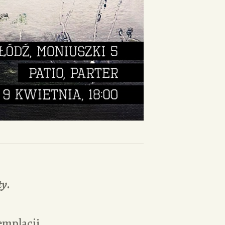
ty
.
emplacji,