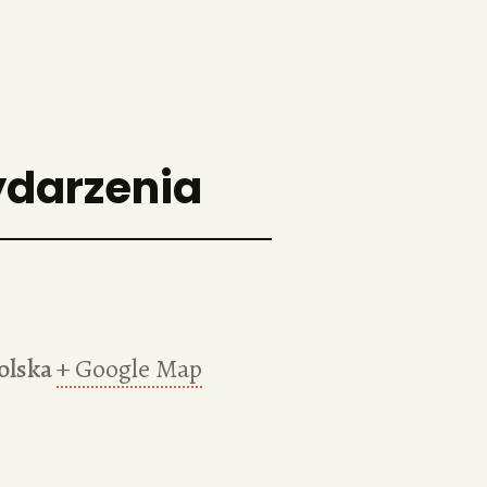
ydarzenia
olska
+ Google Map