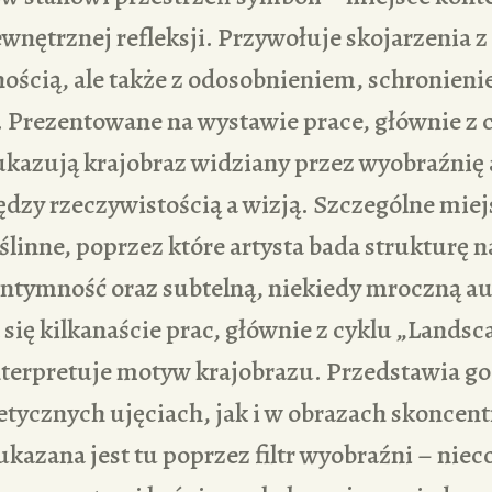
wnętrznej refleksji. Przywołuje skojarzenia z
nością, ale także z odosobnieniem, schronieni
. Prezentowane na wystawie prace, głównie z 
kazują krajobraz widziany przez wyobraźnię 
dzy rzeczywistością a wizją. Szczególne mie
linne, poprzez które artysta bada strukturę n
j intymność oraz subtelną, niekiedy mroczną 
się kilkanaście prac, głównie z cyklu „Lands
interpretuje motyw krajobrazu. Przedstawia g
etycznych ujęciach, jak i w obrazach skonce
ukazana jest tu poprzez filtr wyobraźni – niec