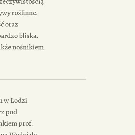
zeczywistością
ywy roślinne.
ść oraz
ardzo bliska.
także nośnikiem
h w Łodzi
rz pod
nkiem prof.
 na Wydziale