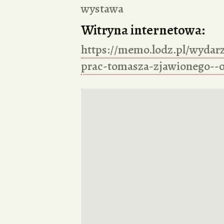
wystawa
Witryna internetowa:
https://memo.lodz.pl/wydar
prac-tomasza-zjawionego--o