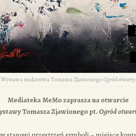
Wystawa malarstwa Tomasza Zjawionego
Ogród otwarty
Mediateka MeMo zaprasza na otwarcie
ystawy Tomasza Zjawionego pt.
Ogród otwar
w stanowi przestrzeń symboli – miejsce kont