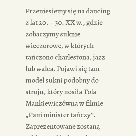
Przeniesiemy się na dancing
z lat 20. – 30. XX w., gdzie
zobaczymy suknie
wieczorowe, w których
tańczono charlestona, jazz
lub walca. Pojawi się tam
model sukni podobny do
stroju, który nosiła Tola
Mankiewiczówna w filmie
„Pani minister tańczy”.
Zaprezentowane zostaną