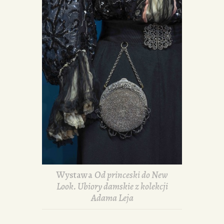
Wystawa
Od princeski do New
Look. Ubiory damskie z kolekcji
Adama Leja