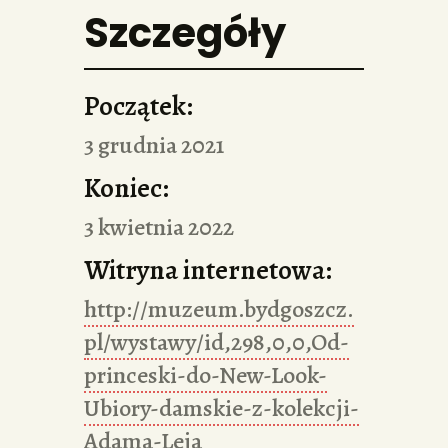
Szczegóły
Początek:
3 grudnia 2021
Koniec:
3 kwietnia 2022
Witryna internetowa:
http://muzeum.bydgoszcz.
pl/wystawy/id,298,0,0,Od-
princeski-do-New-Look-
Ubiory-damskie-z-kolekcji-
Adama-Leja