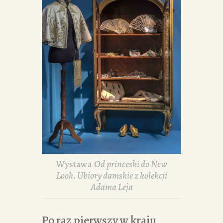
Wystawa
Od princeski do New
Look. Ubiory damskie z kolekcji
Adama Leja
Po raz pierwszy w kraju