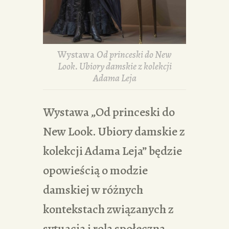
Wystawa
Od princeski do New
Look. Ubiory damskie z kolekcji
Adama Leja
Wystawa „Od princeski do
New Look. Ubiory damskie z
kolekcji Adama Leja” będzie
opowieścią o modzie
damskiej w różnych
kontekstach związanych z
sytuacją i rolą społeczną