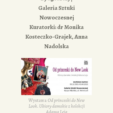
Galeria Sztuki
Nowoczesnej
Kuratorki: dr Monika
Kosteczko-Grajek, Anna
Nadolska
Wystawa
Od princeski do New
Look. Ubiory damskie z kolekcji
Adama Leja