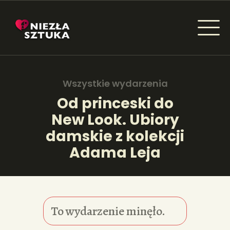
NIEZŁA SZTUKA - NEWSY
Sztuka dla każdego od amatora do konesera.
Wszystkie wydarzenia
Od princeski do
New Look. Ubiory
AKTUALNOŚCI
damskie z kolekcji
WYDARZENIA
Adama Leja
ARTYKUŁY
INSPIRACJE
To wydarzenie minęło.
KSIĄŻKI