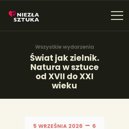
NIEZŁA SZTUKA - NEWSY
Sztuka dla każdego od amatora do konesera.
Wszystkie wydarzenia
Świat jak zielnik.
Natura w sztuce
AKTUALNOŚCI
od XVII do XXI
WYDARZENIA
wieku
ARTYKUŁY
INSPIRACJE
KSIĄŻKI
–
5 WRZEŚNIA 2026
6