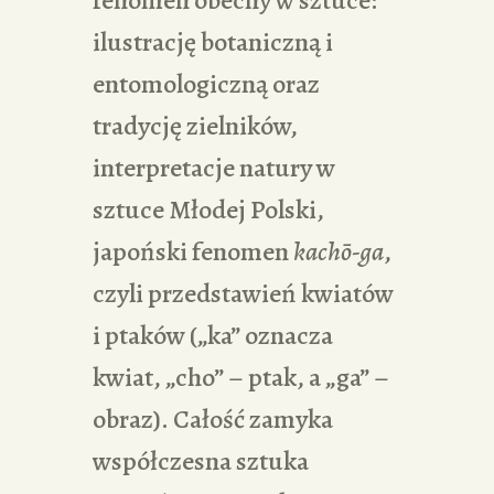
fenomen obecny w sztuce:
ilustrację botaniczną i
entomologiczną oraz
tradycję zielników,
interpretacje natury w
sztuce Młodej Polski,
japoński fenomen
kachō-ga
,
czyli przedstawień kwiatów
i ptaków („ka” oznacza
kwiat, „cho” – ptak, a „ga” –
obraz). Całość zamyka
współczesna sztuka