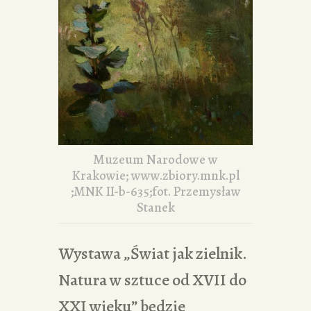
Muzeum Narodowe w
Krakowie; www.zbiory.mnk.pl
;MNK II-b-635;fot. Przemysław
Stanek
Wystawa „Świat jak zielnik.
Natura w sztuce od XVII do
XXI wieku” będzie