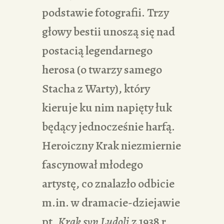
podstawie fotografii. Trzy
głowy bestii unoszą się nad
postacią legendarnego
herosa (o twarzy samego
Stacha z Warty), który
kieruje ku nim napięty łuk
będący jednocześnie harfą.
Heroiczny Krak niezmiernie
fascynował młodego
artystę, co znalazło odbicie
m.in. w dramacie-dziejawie
pt.
Krak syn Ludoli
z 1938 r.,