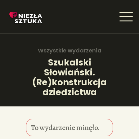
NIEZŁA SZTUKA - NEWSY
Sztuka dla każdego od amatora do konesera.
Wszystkie wydarzenia
Szukalski
Słowiański.
AKTUALNOŚCI
(Re)konstrukcja
WYDARZENIA
dziedzictwa
ARTYKUŁY
INSPIRACJE
To wydarzenie minęło.
KSIĄŻKI