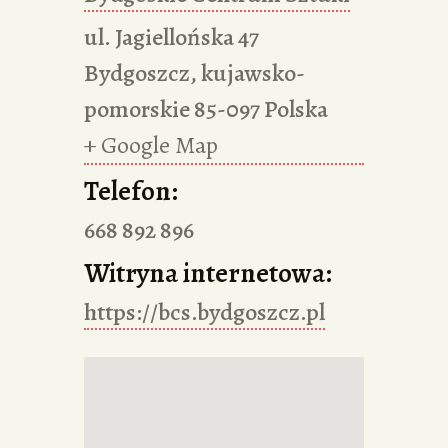
ul. Jagiellońska 47
Bydgoszcz
,
kujawsko-
pomorskie
85-097
Polska
+ Google Map
Telefon:
668 892 896
Witryna internetowa:
https://bcs.bydgoszcz.pl