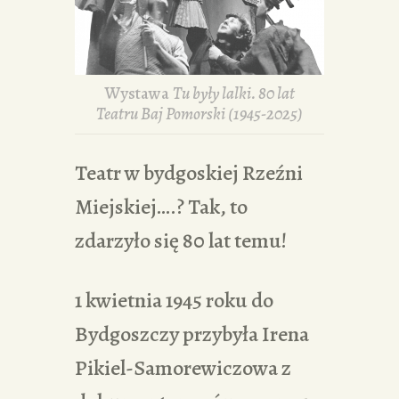
Wystawa
Tu były lalki. 80 lat
Teatru Baj Pomorski (1945-2025)
Teatr w bydgoskiej Rzeźni
Miejskiej….? Tak, to
zdarzyło się 80 lat temu!
1 kwietnia 1945 roku do
Bydgoszczy przybyła Irena
Pikiel-Samorewiczowa z