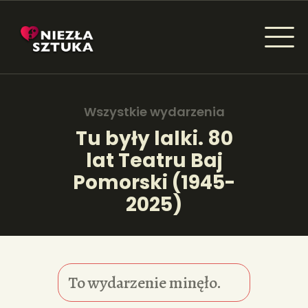
NIEZŁA SZTUKA - NEWSY
Sztuka dla każdego od amatora do konesera.
Wszystkie wydarzenia
Tu były lalki. 80
lat Teatru Baj
AKTUALNOŚCI
Pomorski (1945-
WYDARZENIA
2025)
ARTYKUŁY
INSPIRACJE
To wydarzenie minęło.
KSIĄŻKI