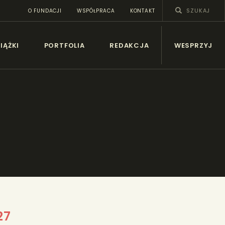
O FUNDACJI
WSPÓŁPRACA
KONTAKT
SY
IĄŻKI
PORTFOLIA
REDAKCJA
WESPRZYJ
27