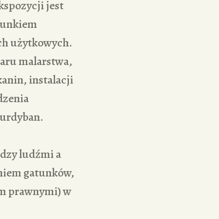
kspozycji jest
osunkiem
ach użytkowych.
aru malarstwa,
anin, instalacji
dzenia
 kurdyban.
ędzy ludźmi a
aniem gatunków,
ym prawnymi) w