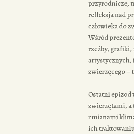
przyrodnicze, t
refleksja nad 
człowieka do z
Wśród prezento
rzeźby, grafiki
artystycznych, 
zwierzęcego – t
Ostatni epizod
zwierzętami, a
zmianami klima
ich traktowani