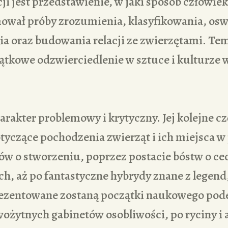
i jest przedstawienie, w jaki sposób człowiek
wał próby zrozumienia, klasyfikowania, osw
a oraz budowania relacji ze zwierzętami. Tem
ątkowe odzwierciedlenie w sztuce i kulturze 
akter problemowy i krytyczny. Jej kolejne cz
tyczące pochodzenia zwierząt i ich miejsca 
ów o stworzeniu, poprzez postacie bóstw o c
h, aż po fantastyczne hybrydy znane z legend, 
ezentowane zostaną początki naukowego pode
ożytnych gabinetów osobliwości, po ryciny i a