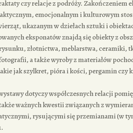
raktaty czy relacje z podróży. Zakończeniem e
praktycznym, emocjonalnym i kulturowym st
wierząt, ukazanym w dziełach sztuki i obiekt
wanych eksponatów znajdą się obiekty z obsz
, rysunku, złotnictwa, meblarstwa, ceramiki, tk
fotografii, a także wyroby z materiałów pocho
akie jak szylkret, pióra i kości, pergamin czy
 wystawy dotyczy współczesnych relacji pomi
 także ważnych kwestii związanych z wymier
tycznymi, rysującymi się przemianami (w t
u.