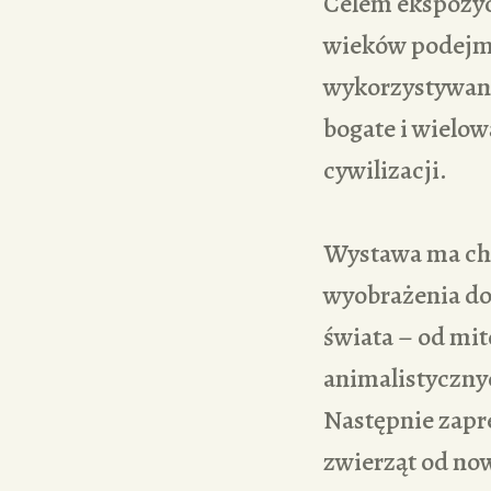
Celem ekspozycj
wieków podejmo
wykorzystywani
bogate i wielow
cywilizacji.
Wystawa ma char
wyobrażenia do
świata – od mit
animalistycznyc
Następnie zapr
zwierząt od now