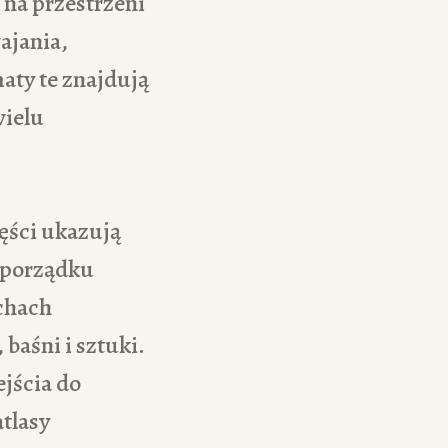
 na przestrzeni
ajania,
aty te znajdują
wielu
ęści ukazują
w porządku
echach
baśni i sztuki.
jścia do
tlasy