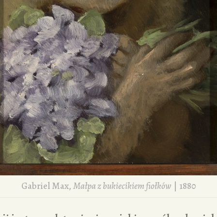
Gabriel Max,
Małpa z bukiecikiem fiołków
| 1880