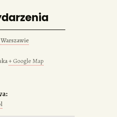
ydarzenia
 Warszawie
ska
+ Google Map
wa:
l