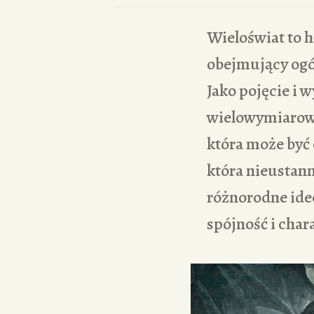
Wieloświat to 
obejmujący ogół
Jako pojęcie i 
wielowymiarowe
która może być
która nieustann
różnorodne ide
spójność i char