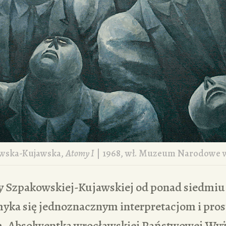
wska-Kujawska,
Atomy I
| 1968, wł. Muzeum Narodowe 
 Szpakowskiej-Kujawskiej od ponad siedmiu
yka się jednoznacznym interpretacjom i pro
. Absolwentka wrocławskiej Państwowej Wyż