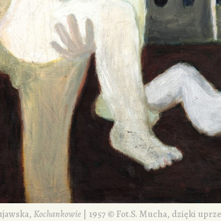
ujawska,
Kochankowie
| 1957 © Fot.S. Mucha, dzięki uprz