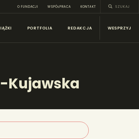
O FUNDACJI
WSPÓŁPRACA
KONTAKT
SY
IĄŻKI
PORTFOLIA
REDAKCJA
WESPRZYJ
a-Kujawska