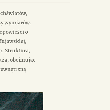
echświatów,
czy wymiarów.
 opowieści o
Kujawskiej,
. Struktura,
raża, obejmując
 wewnętrzną