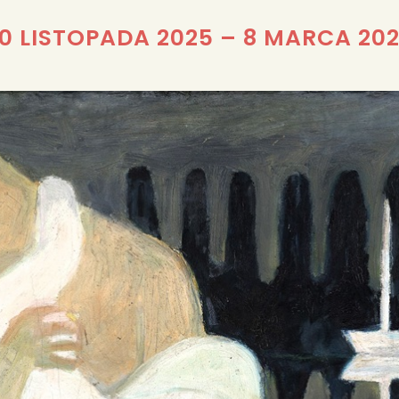
REDAKCJA
0 LISTOPADA 2025
–
8 MARCA 20