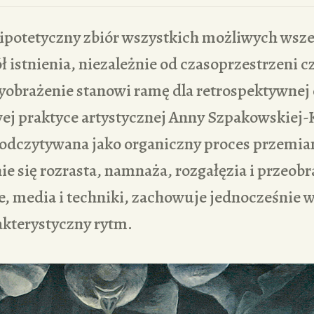
hipotetyczny zbiór wszystkich możliwych wsz
 istnienia, niezależnie od czasoprzestrzeni 
wyobrażenie stanowi ramę dla retrospektywnej
j praktyce artystycznej Anny Szpakowskiej-
 odczytywana jako organiczny proces przemian
ie się rozrasta, namnaża, rozgałęzia i przeob
e, media i techniki, zachowuje jednocześnie
akterystyczny rytm.