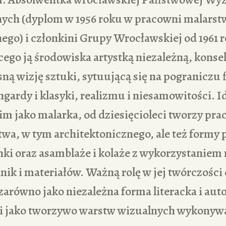
nych (dyplom w 1956 roku w pracowni malarst
ego) i członkini Grupy Wrocławskiej od 1961 
cego ją środowiska artystką niezależną, kons
ną wizję sztuki, sytuującą się na pograniczu f
ngardy i klasyki, realizmu i niesamowitości. 
m jako malarka, od dziesięcioleci tworzy prace
wa, w tym architektonicznego, ale też formy 
nki oraz asamblaże i kolaże z wykorzystaniem
nik i materiałów. Ważną rolę w jej twórczości
zarówno jako niezależna forma literacka i aut
 i jako tworzywo warstw wizualnych wykony