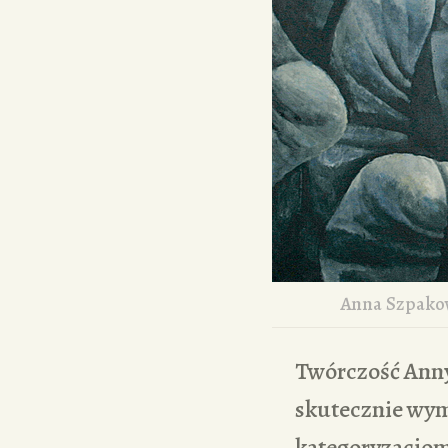
Anna Szpako
Twórczość Anny
skutecznie wym
kategoryzacjom