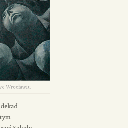
we Wrocławiu
 dekad
stym
szej Szkoły