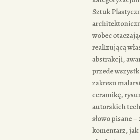
Sztuk Plastycz
architektoniczn
wobec otaczają
realizującą włas
abstrakcji, awa
przede wszystki
zakresu malarst
ceramikę, rysu
autorskich tech
słowo pisane – 
komentarz, jak