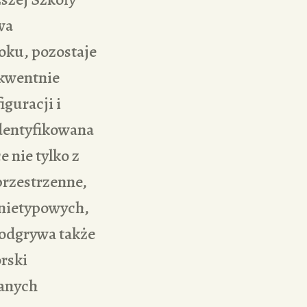
wa
roku, pozostaje
ekwentnie
iguracji i
Identyfikowana
 nie tylko z
przestrzenne,
 nietypowych,
 odgrywa także
orski
wanych