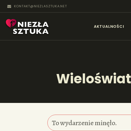
KONTAKT@NIEZLASZTUKA.NET
N
AKTUALNOŚCI
Wieloświa
To wydarzenie minęło.