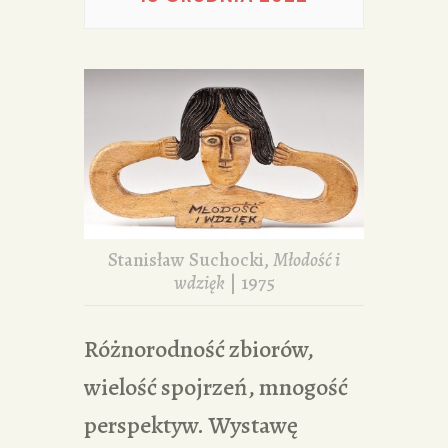
PORTFOLIA
REDAKCJA
Stanisław Suchocki,
Młodość i
wdzięk
| 1975
Różnorodność zbiorów,
wielość spojrzeń, mnogość
perspektyw. Wystawę