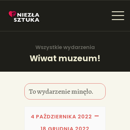
NIEZŁA SZTUKA - NEWSY
Sztuka dla każdego od amatora do konesera.
Wszystkie wydarzenia
Wiwat muzeum!
AKTUALNOŚCI
WYDARZENIA
To wydarzenie minęło.
ARTYKUŁY
INSPIRACJE
–
4 PAŹDZIERNIKA 2022
KSIĄŻKI
18 GRUDNIA 2022