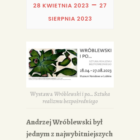
PORTFOLIA
–
28 KWIETNIA 2023
27
REDAKCJA
SIERPNIA 2023
Wystawa
Wróblewski i po… Sztuka
realizmu bezpośredniego
Andrzej Wróblewski był
jednym z najwybitniejszych