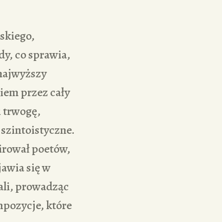
skiego,
y, co sprawia,
 najwyższy
giem przez cały
i trwogę,
 szintoistyczne.
pirował poetów,
jawia się w
ali, prowadząc
mpozycje, które