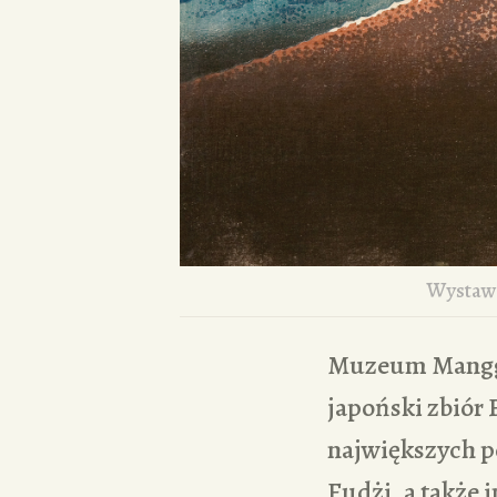
Wysta
Muzeum Manggha
japoński zbiór 
największych p
Fudżi, a także 