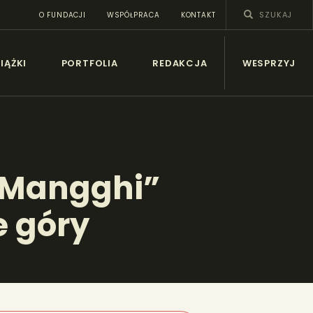
O FUNDACJI
WSPÓŁPRACA
KONTAKT
SY
IĄŻKI
PORTFOLIA
REDAKCJA
WESPRZYJ
 „Mangghi”
e góry