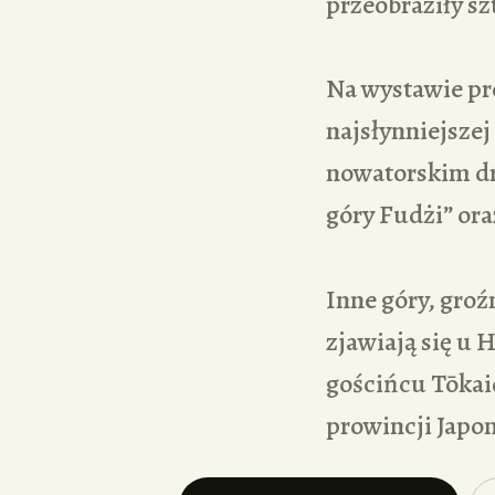
przeobraziły s
Na wystawie pre
najsłynniejszej
nowatorskim dr
góry Fudżi” ora
Inne góry, groź
zjawiają się u 
gościńcu Tōkai
prowincji Japon