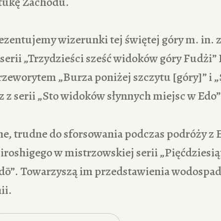
ztukę Zachodu.
zentujemy wizerunki tej świętej góry m. in. 
 serii „Trzydzieści sześć widoków góry Fudżi”
zeworytem „Burza poniżej szczytu [góry]” i 
z z serii „Sto widoków słynnych miejsc w Edo
ne, trudne do sforsowania podczas podróży z 
Hiroshigego w mistrzowskiej serii „Pięćdziesiąt
dō”. Towarzyszą im przedstawienia wodospad
ii.