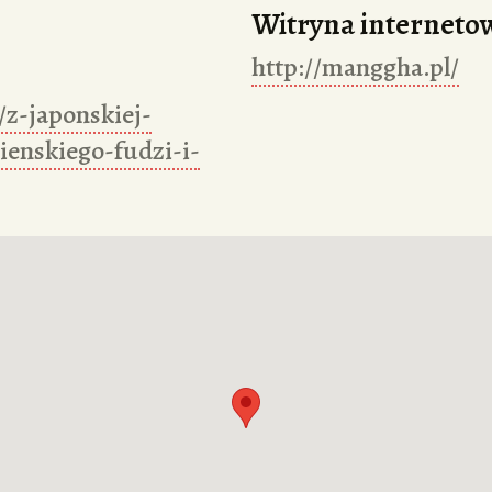
Witryna interneto
http://manggha.pl/
/z-japonskiej-
ienskiego-fudzi-i-