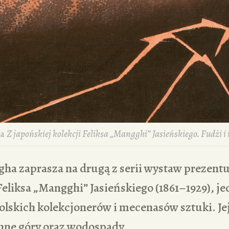
wa
Z japońskiej kolekcji Feliksa „Mangghi” Jasieńskiego. Fudżi i
 zaprasza na drugą z serii wystaw prezent
Feliksa „Mangghi” Jasieńskiego (1861–1929), je
olskich kolekcjonerów i mecenasów sztuki. Je
inne góry oraz wodospady.