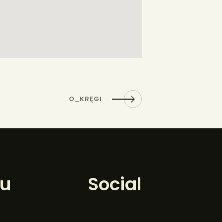
O_KRĘGI
u
Social