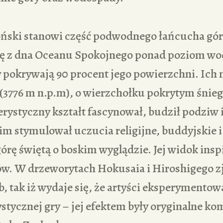
oński stanowi część podwodnego łańcucha gór
ę z dna Oceanu Spokojnego ponad poziom wod
y pokrywają 90 procent jego powierzchni. Ich
 (3776 m n.p.m), o wierzchołku pokrytym śnie
terystyczny kształt fascynował, budził podziw 
m stymulował uczucia religijne, buddyjskie i
órę świętą o boskim wyglądzie. Jej widok ins
tów. W drzeworytach Hokusaia i Hiroshigego z
, tak iż wydaje się, że artyści eksperymentow
tystycznej gry – jej efektem były oryginalne ko