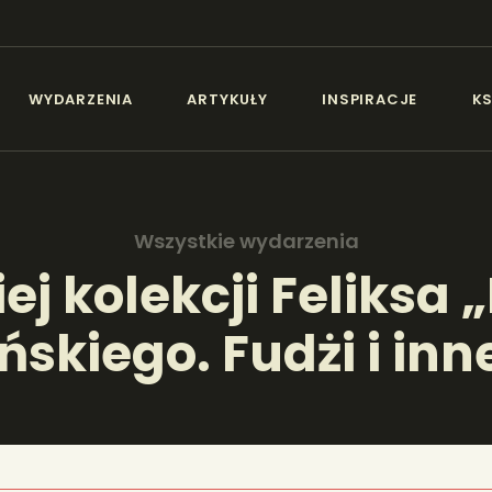
AKTUALNOŚCI
IEZŁA SZTUKA - NEW
WYDARZENIA
ARTYKUŁY
INSPIRACJE
KS
WYDARZENIA
Sztuka dla każdego od amatora do konesera.
ARTYKUŁY
Wszystkie wydarzenia
INSPIRACJE
iej kolekcji Feliksa
ńskiego. Fudżi i inn
KSIĄŻKI
PORTFOLIA