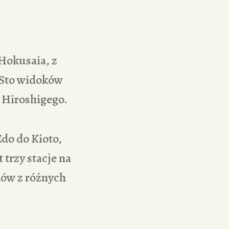
z
 Hokusaia, z
„Sto widoków
” Hiroshigego.
Edo do Kioto,
 trzy stacje na
ów z różnych