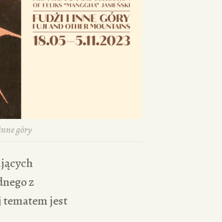
 inne góry
ujących
dnego z
j tematem jest