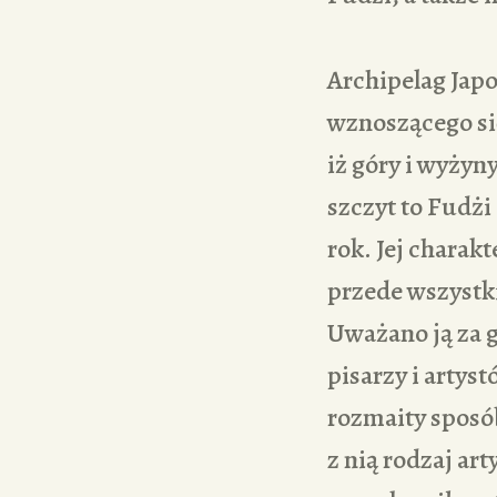
Archipelag Jap
wznoszącego si
iż góry i wyżyn
szczyt to Fudżi
rok. Jej charak
przede wszystki
Uważano ją za g
pisarzy i artys
rozmaity sposób
z nią rodzaj ar