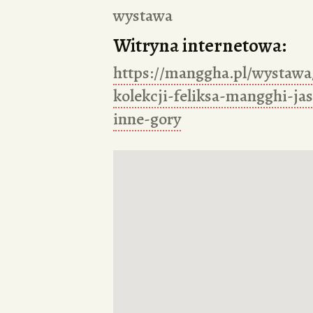
wystawa
Witryna internetowa:
https://manggha.pl/wystawa
kolekcji-feliksa-mangghi-jas
inne-gory