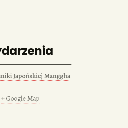
ydarzenia
niki Japońskiej Manggha
+ Google Map