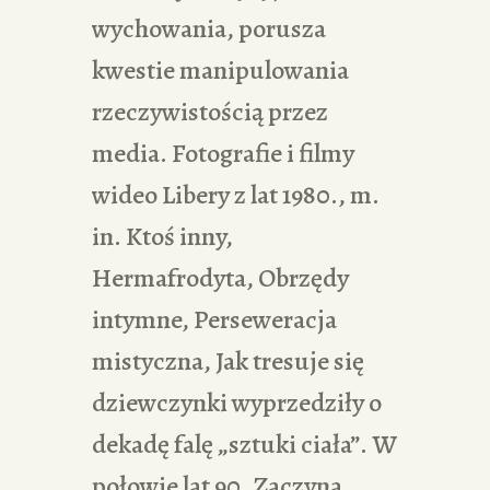
wychowania, porusza
kwestie manipulowania
rzeczywistością przez
media. Fotografie i filmy
wideo Libery z lat 1980., m.
in. Ktoś inny,
Hermafrodyta, Obrzędy
intymne, Perseweracja
mistyczna, Jak tresuje się
dziewczynki wyprzedziły o
dekadę falę „sztuki ciała”. W
połowie lat 90. Zaczyna