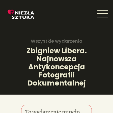
NIEZŁA SZTUKA - NEWSY
Sztuka dla każdego od amatora do konesera.
Wszystkie wydarzenia
Zbigniew Libera.
Najnowsza
AKTUALNOŚCI
Antykoncepcja
WYDARZENIA
Fotografii
Dokumentalnej
ARTYKUŁY
INSPIRACJE
KSIĄŻKI
To wydarzenie minęło.