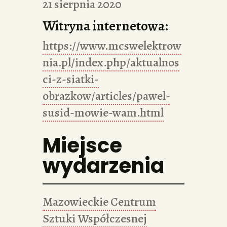
21 sierpnia 2020
Witryna internetowa:
https://www.mcswelektrow
nia.pl/index.php/aktualnos
ci-z-siatki-
obrazkow/articles/pawel-
susid-mowie-wam.html
Miejsce
wydarzenia
Mazowieckie Centrum
Sztuki Współczesnej