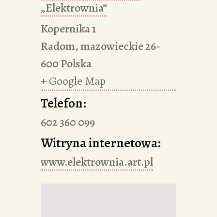
„Elektrownia”
Kopernika 1
Radom
,
mazowieckie
26-
600
Polska
+ Google Map
Telefon:
602 360 099
Witryna internetowa:
www.elektrownia.art.pl