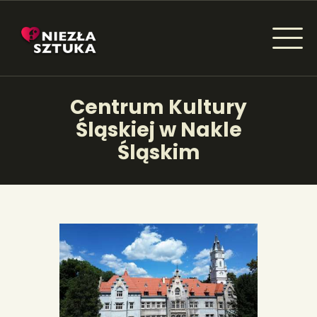
NIEZŁA SZTUKA - NEWSY
Centrum Kultury
Sztuka dla każdego od amatora do konesera.
Śląskiej w Nakle
Śląskim
AKTUALNOŚCI
WYDARZENIA
ARTYKUŁY
INSPIRACJE
KSIĄŻKI