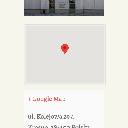
PORTFOLIA
REDAKCJA
+ Google Map
ul. Kolejowa 29 a
Krosno
,
38-400
Polska