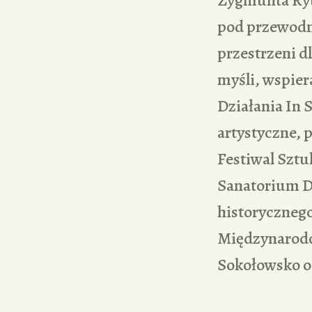
pod przewodn
przestrzeni 
myśli, wspier
Działania In 
artystyczne, p
Festiwal Szt
Sanatorium D
historycznego
Międzynarodo
Sokołowsko o