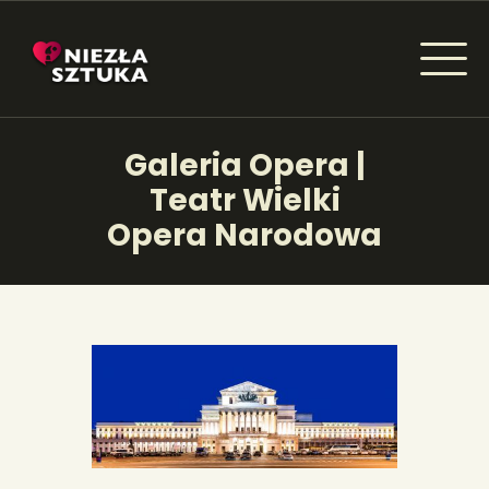
NIEZŁA SZTUKA - NEWSY
Galeria Opera |
Sztuka dla każdego od amatora do konesera.
Teatr Wielki
Opera Narodowa
AKTUALNOŚCI
WYDARZENIA
ARTYKUŁY
INSPIRACJE
KSIĄŻKI