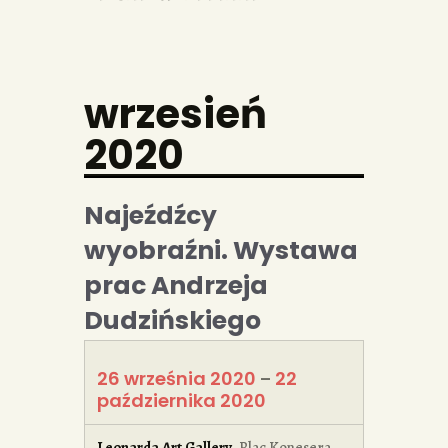
wrzesień
2020
Najeźdźcy
wyobraźni. Wystawa
prac Andrzeja
Dudzińskiego
26 września 2020
22
–
października 2020
Leonarda Art Gallery
,
Plac Konesera