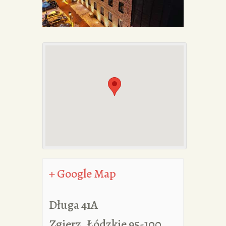
PORTFOLIA
REDAKCJA
+ Google Map
Długa 41A
Zgierz
,
Łódzkie
95-100