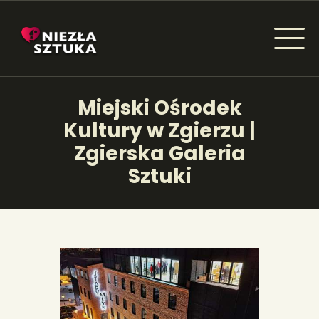
NIEZŁA SZTUKA - NEWSY
Miejski Ośrodek
Sztuka dla każdego od amatora do konesera.
Kultury w Zgierzu |
Zgierska Galeria
Sztuki
AKTUALNOŚCI
WYDARZENIA
ARTYKUŁY
INSPIRACJE
KSIĄŻKI