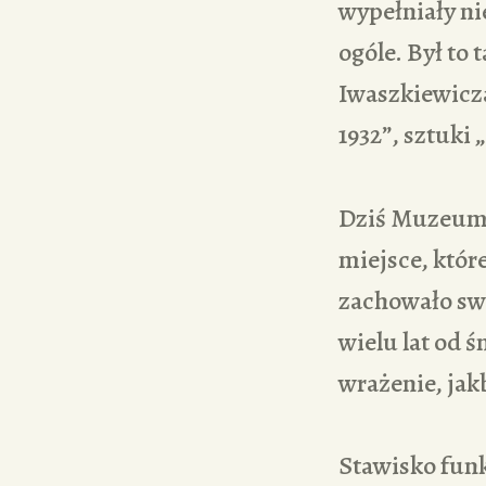
wypełniały ni
ogóle. Był to
Iwaszkiewicza
1932”, sztuki
Dziś Muzeum 
miejsce, któr
zachowało sw
wielu lat od 
wrażenie, jak
Stawisko funk