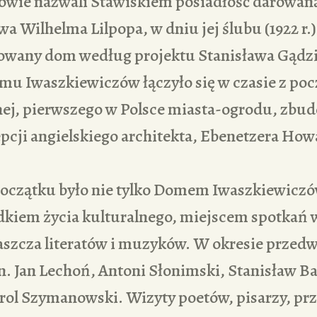
owie nazwali Stawiskiem posiadłość darowan
wa Wilhelma Lilpopa, w dniu jej ślubu (1922 r.)
udowany dom według projektu Stanisława Gądz
mu Iwaszkiewiczów łączyło się w czasie z po
ej, pierwszego w Polsce miasta-ogrodu, zbu
cji angielskiego architekta, Ebenetzera How
oczątku było nie tylko Domem Iwaszkiewiczów
kiem życia kulturalnego, miejscem spotkań 
łaszcza literatów i muzyków. W okresie prze
in. Jan Lechoń, Antoni Słonimski, Stanisław Ba
rol Szymanowski. Wizyty poetów, pisarzy, prz