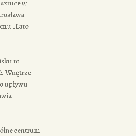
 sztuce w
arosława
tomu „Lato
isku to
ść. Wnętrze
mo upływu
awia
gólne centrum