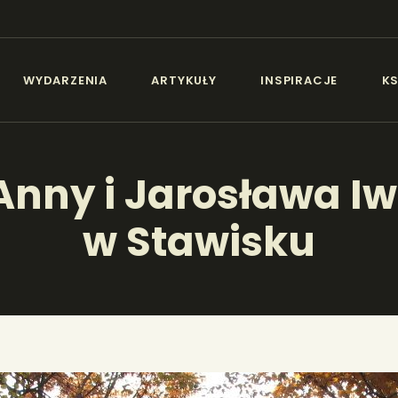
AKTUALNOŚCI
IEZŁA SZTUKA - NEW
WYDARZENIA
ARTYKUŁY
INSPIRACJE
KS
WYDARZENIA
Sztuka dla każdego od amatora do konesera.
ARTYKUŁY
nny i Jarosława I
INSPIRACJE
w Stawisku
KSIĄŻKI
PORTFOLIA