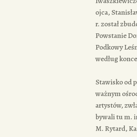
Iwaszkiewicz
ojca, Stanisła
r. został zb
Powstanie Do
Podkowy Leśn
według koncep
Stawisko od p
ważnym ośrod
artystów, zw
bywali tu m. 
M. Rytard, Ka