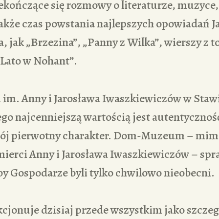
ekończące się rozmowy o literaturze, muzyce,
 także czas powstania najlepszych opowiadań J
, jak „Brzezina”, „Panny z Wilka”, wierszy z 
 „Lato w Nohant”.
im. Anny i Jarosława Iwaszkiewiczów w Staw
ego najcenniejszą wartością jest autentyczno
ój pierwotny charakter. Dom-Muzeum – mi
śmierci Anny i Jarosława Iwaszkiewiczów – spr
by Gospodarze byli tylko chwilowo nieobecni.
cjonuje dzisiaj przede wszystkim jako szcze