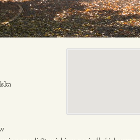
lska
aw