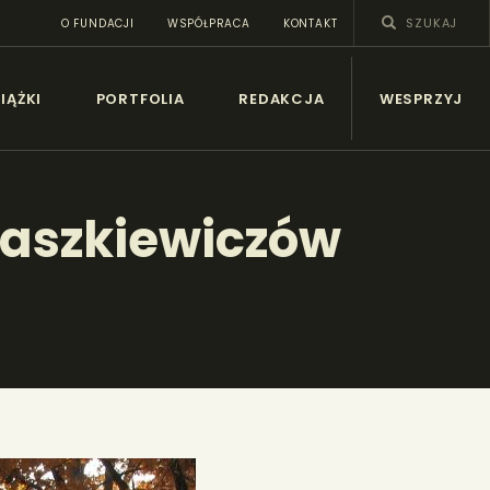
O FUNDACJI
WSPÓŁPRACA
KONTAKT
SY
IĄŻKI
PORTFOLIA
REDAKCJA
WESPRZYJ
waszkiewiczów