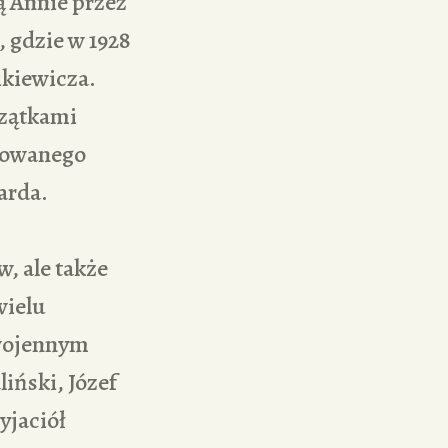
ą Annie przez
, gdzie w 1928
ikiewicza.
czątkami
dowanego
arda.
, ale także
wielu
dwojennym
liński, Józef
yjaciół