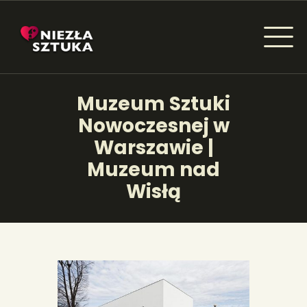
NIEZŁA SZTUKA - NEWSY
Muzeum Sztuki
Sztuka dla każdego od amatora do konesera.
Nowoczesnej w
Warszawie |
Muzeum nad
AKTUALNOŚCI
Wisłą
WYDARZENIA
ARTYKUŁY
INSPIRACJE
KSIĄŻKI