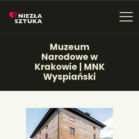
NIEZŁA SZTUKA - NEWSY
Muzeum
Sztuka dla każdego od amatora do konesera.
Narodowe w
Krakowie | MNK
Wyspiański
AKTUALNOŚCI
WYDARZENIA
ARTYKUŁY
INSPIRACJE
KSIĄŻKI