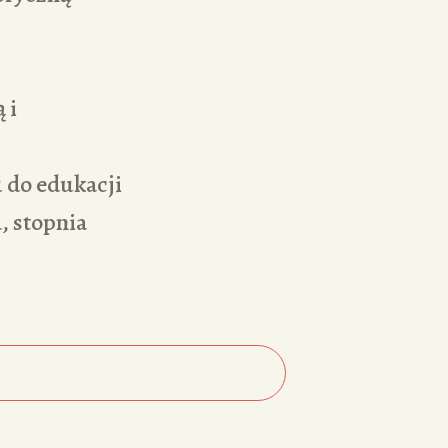
 i
 do edukacji
, stopnia