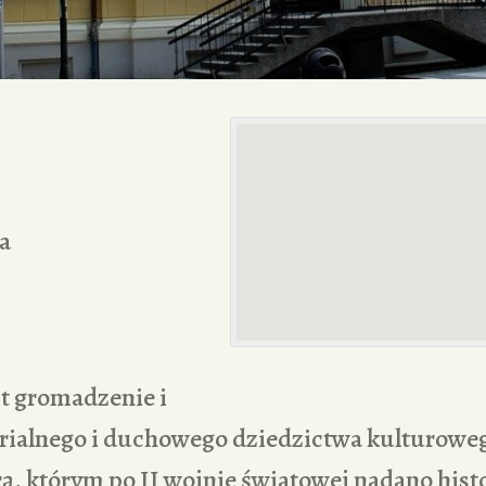
a
t gromadzenie i
rialnego i duchowego dziedzictwa kulturowe
, którym po II wojnie światowej nadano hist