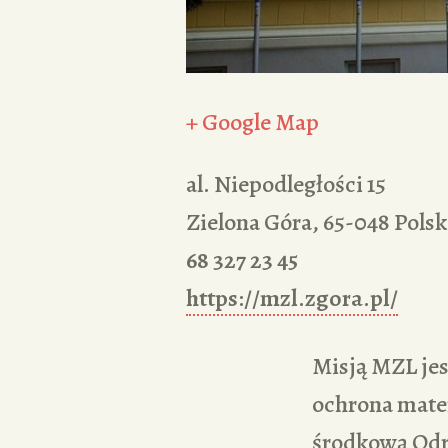
+ Google Map
al. Niepodległości 15
Zielona Góra
,
65-048
Polsk
68 327 23 45
https://mzl.zgora.pl/
Misją MZL jes
ochrona mate
środkową Odrą