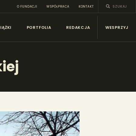
O FUNDACJI
WSPÓŁPRACA
KONTAKT
SY
IĄŻKI
PORTFOLIA
REDAKCJA
WESPRZYJ
iej