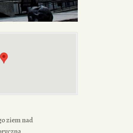
go ziem nad
oryczną