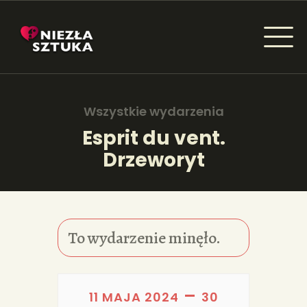
NIEZŁA SZTUKA - NEWSY
Sztuka dla każdego od amatora do konesera.
Wszystkie wydarzenia
Esprit du vent.
Drzeworyt
AKTUALNOŚCI
WYDARZENIA
ARTYKUŁY
To wydarzenie minęło.
INSPIRACJE
KSIĄŻKI
–
11 MAJA 2024
30