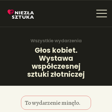
NIEZŁA SZTUKA - NEWSY
Sztuka dla każdego od amatora do konesera.
Wszystkie wydarzenia
Głos kobiet.
Wystawa
AKTUALNOŚCI
współczesnej
WYDARZENIA
sztuki złotniczej
ARTYKUŁY
INSPIRACJE
To wydarzenie minęło.
KSIĄŻKI