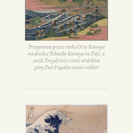
Przeprawa przez rzekę Oi w Kanaya
na drodze Tokaido Kanaya no Fuji
, z
serii
Trzydzieści sześć widoków
góry Fuji Fugaku sanju-rokkei