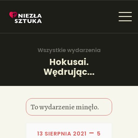
NIEZŁA SZTUKA - NEWSY
Sztuka dla każdego od amatora do konesera.
Wszystkie wydarzenia
Hokusai.
Wędrując...
AKTUALNOŚCI
WYDARZENIA
ARTYKUŁY
To wydarzenie minęło.
INSPIRACJE
KSIĄŻKI
–
13 SIERPNIA 2021
5