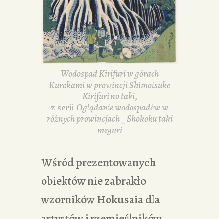
Wodospad Kirifuri w górach
Kurokami w prowincji Shimotsuke
Kirifuri no taki
,
z serii
Oglądanie wodospadów w
różnych prowincjach _ Shokoku taki
meguri
Wśród prezentowanych
obiektów nie zabrakło
wzorników Hokusaia dla
artystów i rzemieślników,