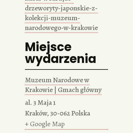
drzeworyty-japonskie-z-
kolekcji-muzeum-
narodowego-w-krakowie
Miejsce
wydarzenia
Muzeum Narodowe w
Krakowie | Gmach główny
al. 3 Maja 1
Kraków
,
30-062
Polska
+ Google Map