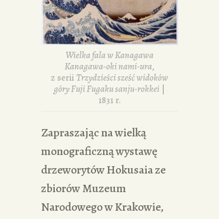
Wielka fala w Kanagawa
Kanagawa-oki nami-ura
,
z serii
Trzydzieści sześć widoków
góry Fuji Fugaku sanju-rokkei
|
1831 r.
Zapraszając na wielką
monograficzną wystawę
drzeworytów Hokusaia ze
zbiorów Muzeum
Narodowego w Krakowie,