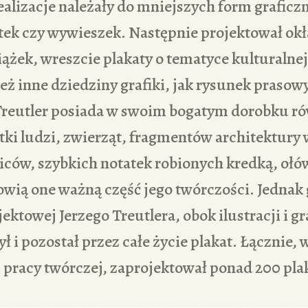
ealizacje należały do mniejszych form grafic
tek czy wywieszek. Następnie projektował okł
iążek, wreszcie plakaty o tematyce kulturalnej
ż inne dziedziny grafiki, jak rysunek prasowy
. Treutler posiada w swoim bogatym dorobku r
tki ludzi, zwierząt, fragmentów architektury
iców, szybkich notatek robionych kredką, ołó
owią one ważną część jego twórczości. Jedna
ktowej Jerzego Treutlera, obok ilustracji i gr
ł i pozostał przez całe życie plakat. Łącznie,
j pracy twórczej, zaprojektował ponad 200 pla