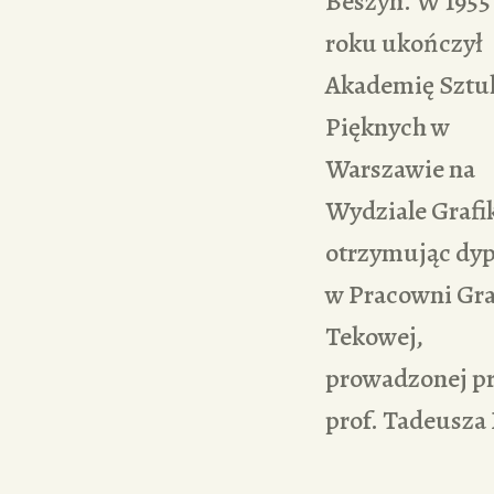
Beszyn. W 1955
roku ukończył
Akademię Sztu
Pięknych w
Warszawie na
Wydziale Grafik
otrzymując dy
w Pracowni Gra
Tekowej,
prowadzonej p
prof. Tadeusza 