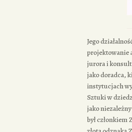
Jego działalnoś
projektowanie a
jurora i konsul
jako doradca, k
instytucjach w
Sztuki w dziedz
jako niezależn
był członkiem 
złotą odznaką 