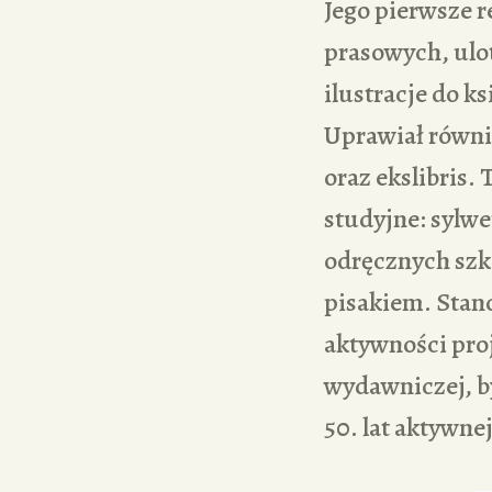
Jego pierwsze r
prasowych, ulo
ilustracje do ks
Uprawiał równie
oraz ekslibris
studyjne: sylwe
odręcznych szk
pisakiem. Stan
aktywności proje
wydawniczej, by
50. lat aktywne