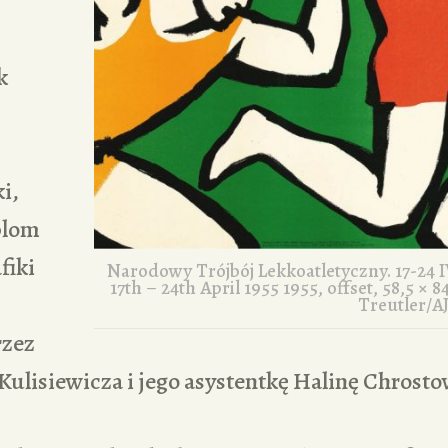
k
i,
plom
fiki
Narodowy Trójbój Lekkoatletyczny. 17-24 IV
17th – 24th April 1955 1955, offset, 58,5 ×
Treutler/A
rzez
Kulisiewicza i jego asystentkę Halinę Chrost