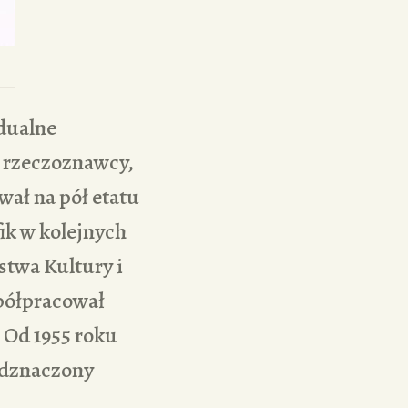
idualne
ć rzeczoznawcy,
wał na pół etatu
fik w kolejnych
twa Kultury i
spółpracował
 Od 1955 roku
odznaczony