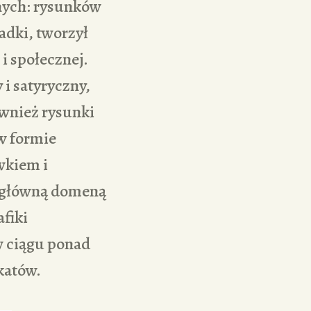
znych: rysunków
adki, tworzył
 i społecznej.
 i satyryczny,
ównież rysunki
 w formie
wkiem i
k główną domeną
afiki
 w ciągu ponad
katów.