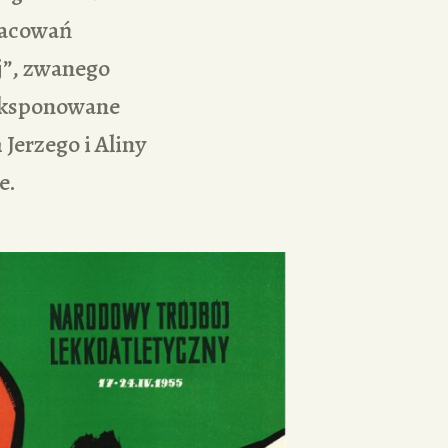
pracowań
j”, zwanego
 eksponowane
Jerzego i Aliny
e.