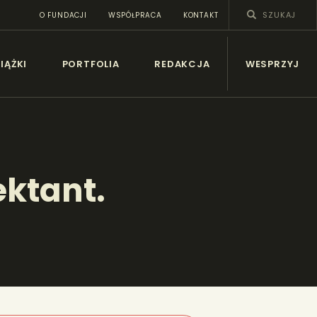
O FUNDACJI
WSPÓŁPRACA
KONTAKT
SY
IĄŻKI
PORTFOLIA
REDAKCJA
WESPRZYJ
ektant.