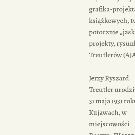
grafika-projekt
książkowych, t
potocznie „jask
projekty, rysun
Treutlerów (AJ
Jerzy Ryszard
Treutler urodził
31 maja 1931 rok
Kujawach, w
miejscowości