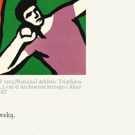
 1955/National Athletic Triathlon.
 84,2 cm © Archiwum Jerzego i Aliny
JAT
owską.