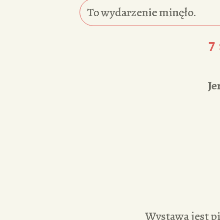
To wydarzenie minęło.
7
Je
Wystawa jest pi