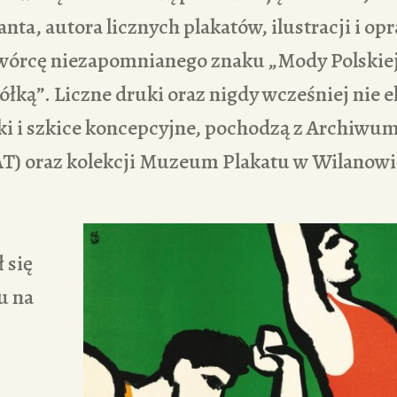
anta, autora licznych plakatów, ilustracji i o
wórcę niezapomnianego znaku „Mody Polskie
ółką”. Liczne druki oraz nigdy wcześniej nie
ki i szkice koncepcyjne, pochodzą z Archiwum 
AT) oraz kolekcji Muzeum Plakatu w Wilanowi
 się
u na