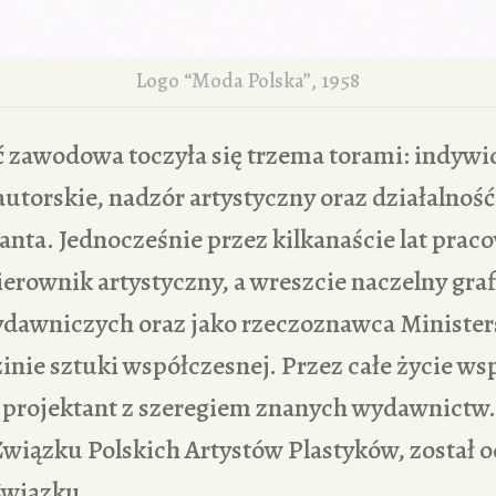
Logo “Moda Polska”, 1958
ć zawodowa toczyła się trzema torami: indyw
utorskie, nadzór artystyczny oraz działalnoś
tanta. Jednocześnie przez kilkanaście lat praco
ierownik artystyczny, a wreszcie naczelny gra
ydawniczych oraz jako rzeczoznawca Ministers
inie sztuki współczesnej. Przez całe życie w
y projektant z szeregiem znanych wydawnictw.
Związku Polskich Artystów Plastyków, został 
Związku.