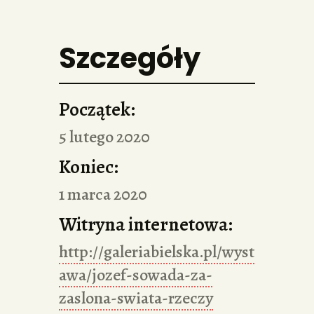
Szczegóły
Początek:
5 lutego 2020
Koniec:
1 marca 2020
Witryna internetowa:
http://galeriabielska.pl/wyst
awa/jozef-sowada-za-
zaslona-swiata-rzeczy