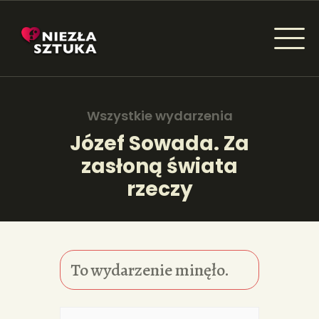
NIEZŁA SZTUKA - NEWSY
Sztuka dla każdego od amatora do konesera.
Wszystkie wydarzenia
Józef Sowada. Za
zasłoną świata
AKTUALNOŚCI
rzeczy
WYDARZENIA
ARTYKUŁY
INSPIRACJE
To wydarzenie minęło.
KSIĄŻKI