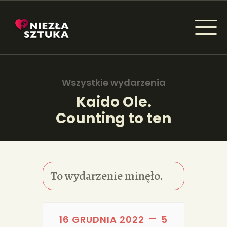
NIEZŁA SZTUKA - NEWSY
Sztuka dla każdego od amatora do konesera.
Wszystkie wydarzenia
Kaido Ole.
Counting to ten
AKTUALNOŚCI
WYDARZENIA
ARTYKUŁY
To wydarzenie minęło.
INSPIRACJE
KSIĄŻKI
–
16 GRUDNIA 2022
5