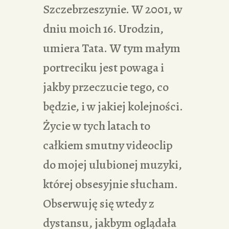
Szczebrzeszynie. W 2001, w
dniu moich 16. Urodzin,
umiera Tata. W tym małym
portreciku jest powaga i
jakby przeczucie tego, co
będzie, i w jakiej kolejności.
Życie w tych latach to
całkiem smutny videoclip
do mojej ulubionej muzyki,
której obsesyjnie słucham.
Obserwuję się wtedy z
dystansu, jakbym oglądała