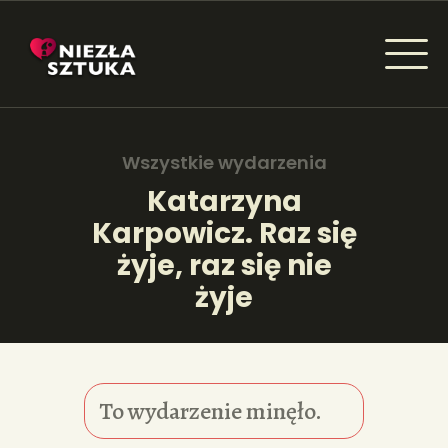
NIEZŁA SZTUKA - NEWSY
Sztuka dla każdego od amatora do konesera.
Wszystkie wydarzenia
Katarzyna
Karpowicz. Raz się
AKTUALNOŚCI
żyje, raz się nie
WYDARZENIA
żyje
ARTYKUŁY
INSPIRACJE
To wydarzenie minęło.
KSIĄŻKI