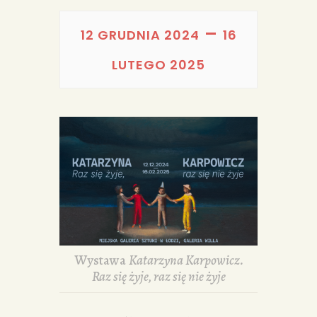
PORTFOLIA
–
REDAKCJA
12 GRUDNIA 2024
16
LUTEGO 2025
Wystawa
Katarzyna Karpowicz.
Raz się żyje, raz się nie żyje