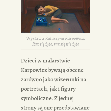
Wystawa
Katarzyna Karpowicz.
Raz się żyje, raz się nie żyje
Dzieci w malarstwie
Karpowicz bywają obecne
zarówno jako wizerunki na
portretach, jak i figury
symboliczne. Z jednej
strony są one przedstawiane