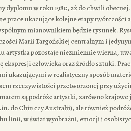
 dyplomu w roku 1980, aż do chwili obecnej.
e prace ukazujące kolejne etapy twórczości a
 wspólnym mianownikiem będzie rysunek. Rys
zości Marii Targońskiej centralnym i jedyn
u artystka pozostaje niezmiennie wierna, uwa
 ekspresji człowieka oraz źródło sztuki. Prace
i ukazującymi w realistyczny sposób materię,
sem rzeczywistości przetworzonej przy użyci
matem są podróże artystki, zarówno krajowe j
in. do Chin czy Australii), ale również podró
 linii, w świat wyobraźni, emocji i osobisty