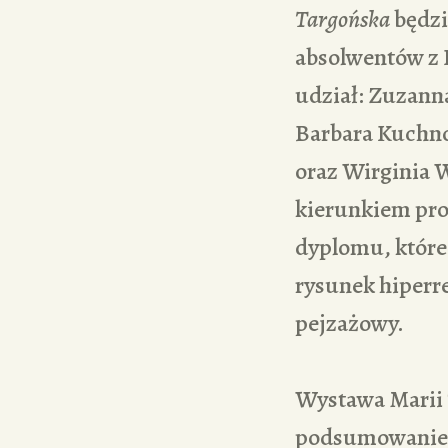
Targońska
będzi
absolwentów z
udział: Zuzann
Barbara Kuchno
oraz Wirginia W
kierunkiem pro
dyplomu, które
rysunek hiperre
pejzażowy.
Wystawa Marii 
podsumowaniem 