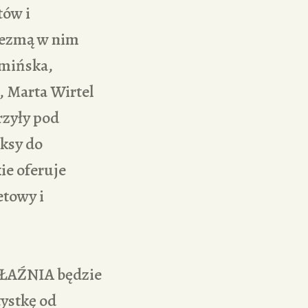
tów i
Wezmą w nim
amińska,
 Marta Wirtel
rzyły pod
ksy do
ie oferuje
etowy i
 ŁAŹNIA będzie
ystkę od