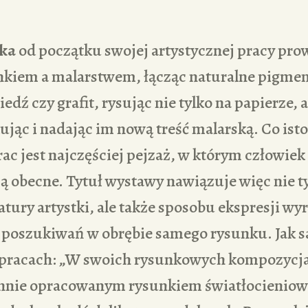
ka
od początku swojej artystycznej pracy pro
kiem a malarstwem, łącząc naturalne pigmenty
iedź czy grafit, rysując nie tylko na papierze, 
ując i nadając im nową treść malarską. Co is
ac jest najczęściej pejzaż, w którym człowiek 
ą obecne. Tytuł wystawy nawiązuje więc nie t
tury artystki, ale także sposobu ekspresji w
z poszukiwań w obrębie samego rysunku. Jak s
pracach: „W swoich rysunkowych kompozycja
annie opracowanym rysunkiem światłocienio