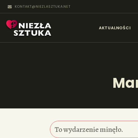
KONTAKT@NIEZLASZTUKA.NET
N
AKTUALNOŚCI
Mar
To wydarzenie minęło.