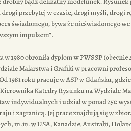
z drobny bądź delikatny modelunek. Rysunek j
rogi przebytej w czasie, drogi myśli, drogi ręk
ces świadomego, bywa że nieświadomego we w
rwszym impulsem”.
a w 1980 obroniła dyplom w PWSSP (obecnie 
ziale Malarstwa i Grafiki w pracowni profes
d 1981 roku pracuje w ASP w Gdańsku, gdzie p
ę Kierownika Katedry Rysunku na Wydziale Ma
taw indywidualnych i udział w ponad 250 wy
aju i zagranicą. Jej prace znajdują się w zbio
ych, m.in. w USA, Kanadzie, Australii, Holand