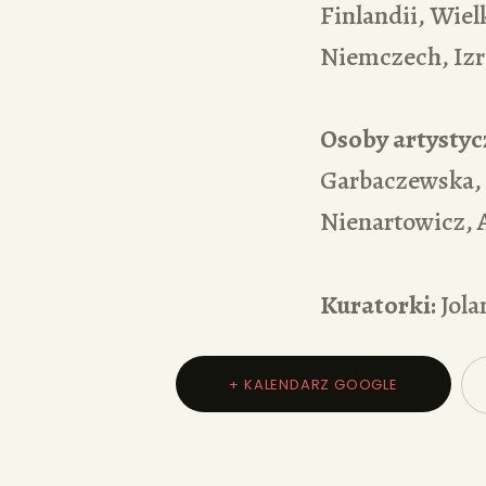
Finlandii, Wielk
Niemczech, Izra
Osoby artystyc
Garbaczewska,
Nienartowicz, 
Kuratorki:
Jola
+ KALENDARZ GOOGLE