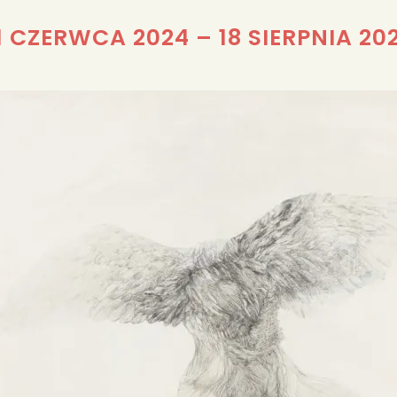
REDAKCJA
1 CZERWCA 2024
–
18 SIERPNIA 20