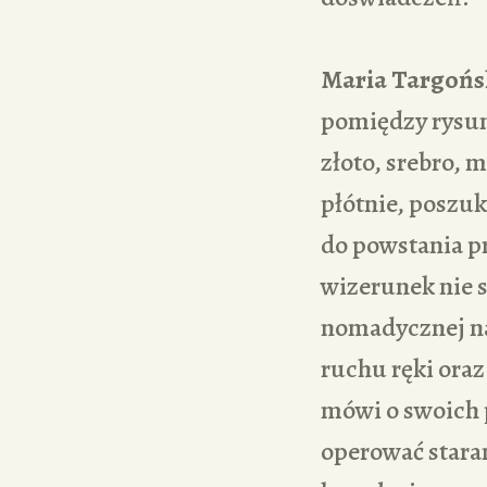
Maria Targońs
pomiędzy rysun
złoto, srebro, m
płótnie, poszuk
do powstania pr
wizerunek nie s
nomadycznej na
ruchu ręki ora
mówi o swoich 
operować star