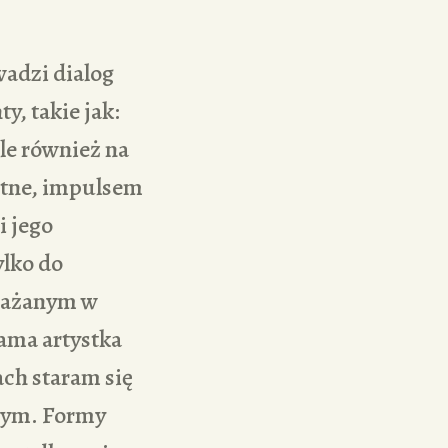
wadzi dialog
, takie jak:
ale również na
totne, impulsem
i jego
ylko do
yrażanym w
ama artystka
ch staram się
wym. Formy