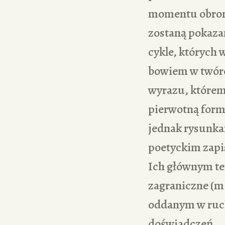
momentu obrony
zostaną pokazan
cykle, których
bowiem w twórc
wyrazu, którem
pierwotną formę
jednak rysunkam
poetyckim zapi
Ich głównym te
zagraniczne (m.
oddanym w ruchu
doświadczeń.