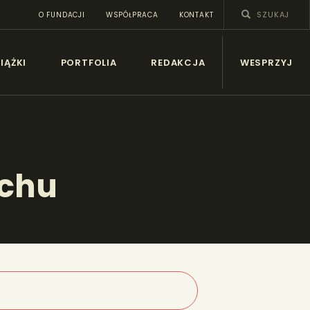
O FUNDACJI
WSPÓŁPRACA
KONTAKT
SY
IĄŻKI
PORTFOLIA
REDAKCJA
WESPRZYJ
uchu