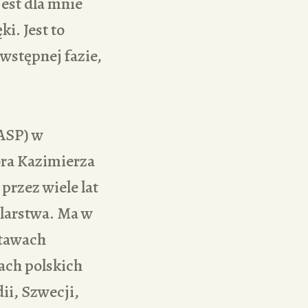
est dla mnie
i. Jest to
stępnej fazie,
ASP) w
ora Kazimierza
rzez wiele lat
larstwa. Ma w
stawach
rach polskich
ii, Szwecji,