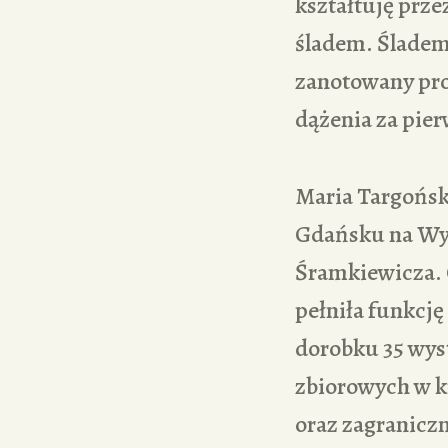
kształtuję prze
śladem. Śladem d
zanotowany pro
dążenia za pie
Maria Targońsk
Gdańsku na Wyd
Śramkiewicza. O
pełniła funkcj
dorobku 35 wys
zbiorowych w kr
oraz zagraniczn