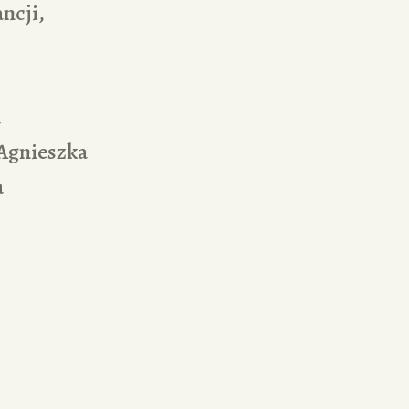
ancji,
a
Agnieszka
a