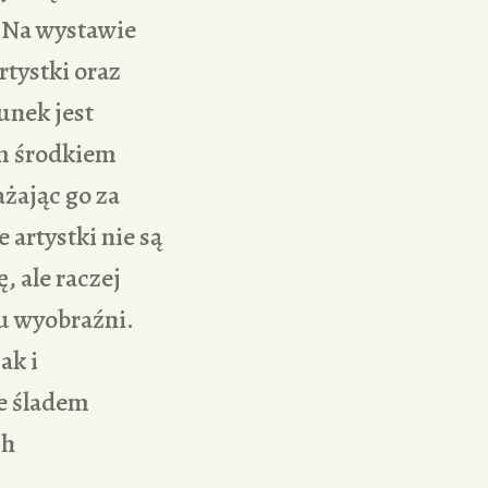
 Na wystawie
rtystki oraz
unek jest
ym środkiem
żając go za
 artystki nie są
 ale raczej
u wyobraźni.
ak i
że śladem
ch