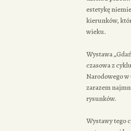
estetykę niemi
kierunków, któ
wieku.
Wystawa „Gdańs
czasowa z cyklu
Narodowego w G
zarazem najmni
rysunków.
Wystawy tego c