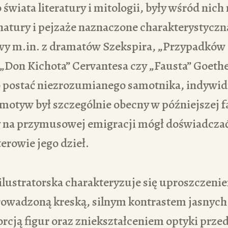
świata literatury i mitologii, były wśród nich
natury i pejzaże naznaczone charakterystyczn
wy m.in. z dramatów Szekspira, „Przypadków
„Don Kichota” Cervantesa czy „Fausta” Goeth
 postać niezrozumianego samotnika, indywidu
motyw był szczególnie obecny w późniejszej f
y na przymusowej emigracji mógł doświadcza
erowie jego dzieł.
ilustratorska charakteryzuje się uproszczen
owadzoną kreską, silnym kontrastem jasnych
orcją figur oraz zniekształceniem optyki prze