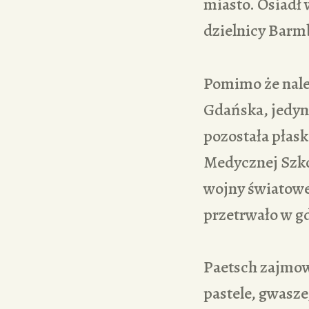
miasto. Osiadł
dzielnicy Barm
Pomimo że nale
Gdańska, jedyn
pozostała płas
Medycznej Szkoł
wojny światowej
przetrwało w 
Paetsch zajmow
pastele, gwasze