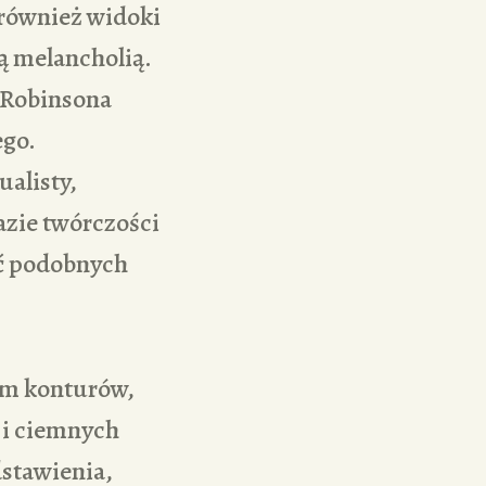
 również widoki
ą melancholią.
 Robinsona
ego.
alisty,
azie twórczości
ć podobnych
iem konturów,
 i ciemnych
dstawienia,