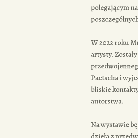
polegającym na 
poszczególnych
W 2022 roku Mu
artysty. Został
przedwojennego
Paetscha i wyje
bliskie kontakt
autorstwa.
Na wystawie bę
dzieła z przed