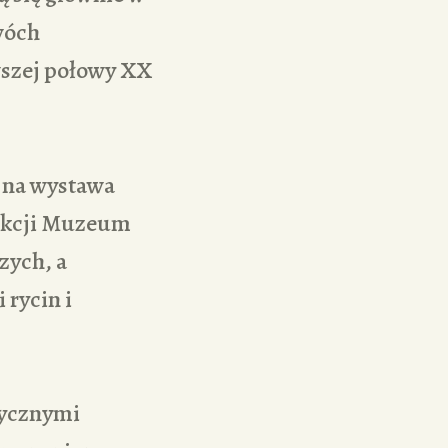
wóch
wszej połowy XX
ejna wystawa
olekcji Muzeum
zych, a
rycin i
tycznymi