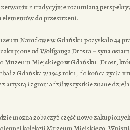
zerwaniu z tradycyjnie rozumianą perspektyw
 elementów do przestrzeni.
zeum Narodowe w Gdańsku pozyskało 44 pra
y zakupione od Wolfganga Drosta – syna ostat
 Muzeum Miejskiego w Gdańsku. Drost, który
chał z Gdańska w 1945 roku, do końca życia u
y z artystą i zgromadził wszystkie znane dzieła
dzie można zobaczyć część nowo zakupionych
wojennej kolekcji Muzeum Miejskiego. Wpisują