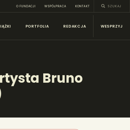
O FUNDACJI
WSPÓŁPRACA
KONTAKT
SY
IĄŻKI
PORTFOLIA
REDAKCJA
WESPRZYJ
artysta Bruno
)