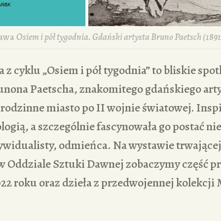
awa
Osiem i pół tygodnia. Gdański artysta Bruno Paetsch (189
 z cyklu „Osiem i pół tygodnia” to bliskie spot
unona Paetscha, znakomitego gdańskiego artys
rodzinne miasto po II wojnie światowej. Inspi
tologią, a szczególnie fascynowała go postać 
ywidualisty, odmieńca. Na wystawie trwającej
 w Oddziale Sztuki Dawnej zobaczymy część pr
22 roku oraz dzieła z przedwojennej kolekcj