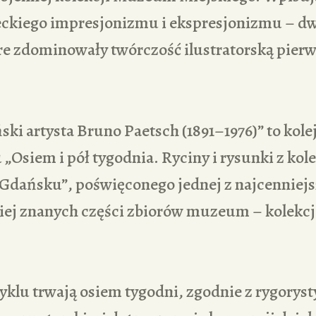
eckiego impresjonizmu i ekspresjonizmu – d
re zdominowały twórczość ilustratorską pier
ki artysta Bruno Paetsch (1891–1976)” to kol
 „Osiem i pół tygodnia. Ryciny i rysunki z k
dańsku”, poświęconego jednej z najcenniejs
ej znanych części zbiorów muzeum – kolekcji 
yklu trwają osiem tygodni, zgodnie z rygorys