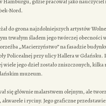
 w Hamburgu, gdzie pracował jako nauczyciel
bek-Nord.
żał do grona najzdolniejszych artystów Woln
ym trwałym śladem jego twórczej obecności 
korzeźba „Macierzyństwo” na fasadzie budynk
y Policealnej przy ulicy Hallera w Gdańsku. 
 wiele jego dzieł zostało zniszczonych, kilk
gdańskim muzeum.
ał się głównie malarstwem olejnym, ale twor
, akwarele i ryciny. Jego graficzne przedstawie