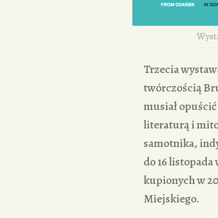
Wyst
Trzecia wystawa
twórczością Br
musiał opuścić 
literaturą i mi
samotnika, ind
do 16 listopada
kupionych w 20
Miejskiego.