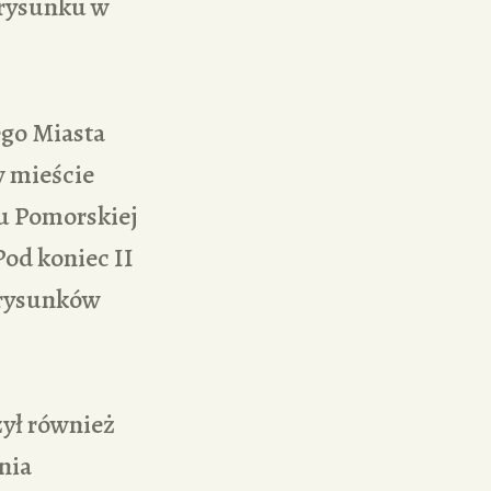
 rysunku w
ego Miasta
w mieście
u Pomorskiej
Pod koniec II
a rysunków
zył również
nia