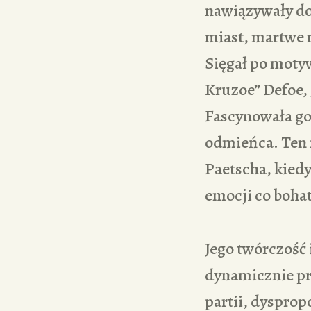
nawiązywały do 
miast, martwe 
Sięgał po moty
Kruzoe” Defoe, 
Fascynowała go
odmieńca. Ten 
Paetscha, kied
emocji co bohat
Jego twórczość 
dynamicznie pr
partii, dysprop