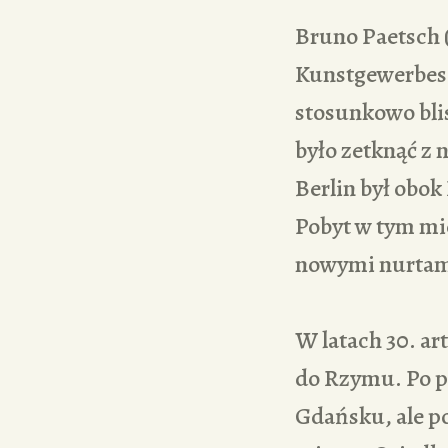
Bruno Paetsch (
Kunstgewerbesc
stosunkowo blis
było zetknąć z
Berlin był obo
Pobyt w tym mi
nowymi nurtami
W latach 30. ar
do Rzymu. Po po
Gdańsku, ale po