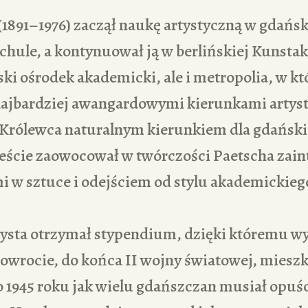
1891–1976) zaczął naukę artystyczną w gdańsk
hule, a kontynuował ją w berlińskiej Kunsta
ki ośrodek akademicki, ale i metropolia, w kt
 najbardziej awangardowymi kierunkami artys
k Królewca naturalnym kierunkiem dla gdański
eście zaowocował w twórczości Paetscha zai
 w sztuce i odejściem od stylu akademickieg
tysta otrzymał stypendium, dzięki któremu wy
wrocie, do końca II wojny światowej, mieszka
 1945 roku jak wielu gdańszczan musiał opuś