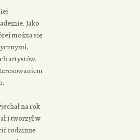
iej
kademie. Jako
órej można się
tycznymi,
ch artystów.
nteresowaniem
o.
jechał na rok
ł i tworzył w
cić rodzinne