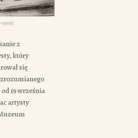
1–1976)
kanie z
ty, który
rował się
niezrozumianego
 od 19 września
ac artysty
i Muzeum