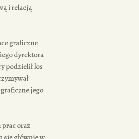
ą i relacją
ce graficzne
niego dyrektora
 podzielił los
trzymywał
 graficzne jego
 prac oraz
 się głównie w