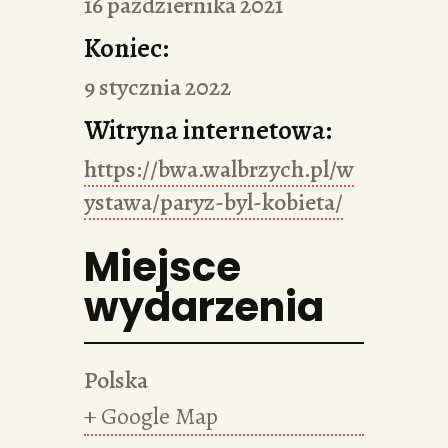
16 października 2021
Koniec:
9 stycznia 2022
Witryna internetowa:
https://bwa.walbrzych.pl/w
ystawa/paryz-byl-kobieta/
Miejsce
wydarzenia
Polska
+ Google Map