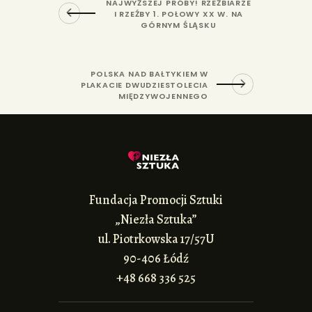
NAJWYŻSZEJ PRÓBY! RZEŹBIARZE
I RZEŹBY 1. POŁOWY XX W. NA
GÓRNYM ŚLĄSKU
POLSKA NAD BAŁTYKIEM W
PLAKACIE DWUDZIESTOLECIA
MIĘDZYWOJENNEGO
Fundacja Promocji Sztuki
„Niezła Sztuka”
ul. Piotrkowska 17/57U
90-406 Łódź
+48 668 336 525