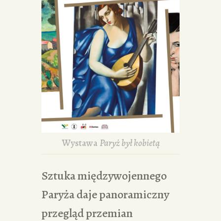
Wystawa
Paryż był kobietą
Sztuka międzywojennego
Paryża daje panoramiczny
przegląd przemian