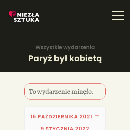
NIEZŁA SZTUKA - NEWSY
Sztuka dla każdego od amatora do konesera.
Wszystkie wydarzenia
Paryż był kobietą
AKTUALNOŚCI
WYDARZENIA
To wydarzenie minęło.
ARTYKUŁY
INSPIRACJE
–
16 PAŹDZIERNIKA 2021
KSIĄŻKI
9 STYCZNIA 2022